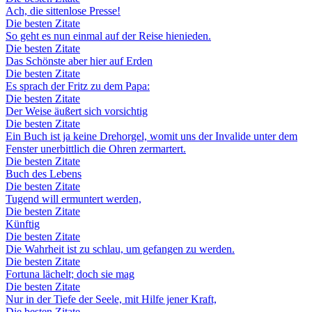
Ach, die sittenlose Presse!
Die besten Zitate
So geht es nun einmal auf der Reise hienieden.
Die besten Zitate
Das Schönste aber hier auf Erden
Die besten Zitate
Es sprach der Fritz zu dem Papa:
Die besten Zitate
Der Weise äußert sich vorsichtig
Die besten Zitate
Ein Buch ist ja keine Drehorgel, womit uns der Invalide unter dem
Fenster unerbittlich die Ohren zermartert.
Die besten Zitate
Buch des Lebens
Die besten Zitate
Tugend will ermuntert werden,
Die besten Zitate
Künftig
Die besten Zitate
Die Wahrheit ist zu schlau, um gefangen zu werden.
Die besten Zitate
Fortuna lächelt; doch sie mag
Die besten Zitate
Nur in der Tiefe der Seele, mit Hilfe jener Kraft,
Die besten Zitate