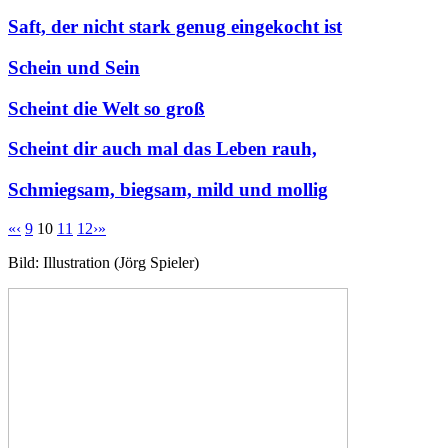
Saft, der nicht stark genug eingekocht ist
Schein und Sein
Scheint die Welt so groß
Scheint dir auch mal das Leben rauh,
Schmiegsam, biegsam, mild und mollig
«
‹
9
10
11
12
›
»
Bild: Illustration (Jörg Spieler)