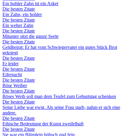
Ein hohler Zahn ist ein Asket
Die besten Zitate
Ein Zahn, ein hohler
Die besten Zitate
Ein weher Zahn
Die besten Zitate
Mitunter sitzt die ganze Seele
Die besten Zitate
Geldheirat: Er hat vom Schwiegervater ein gutes Stück Brot
gekriegt
Die besten Zitate
Er leidet
Die besten Zitate
Eifersucht
Die besten Zitate
Böse Weiber
Die besten Zitate
Böses Weib soll man dem Teufel zum Geburtstag schenken
Die besten Zitate
Seine Liebe war ewig. Als seine Frau starb, nahm er sich eine
andere.
Die besten Zitate
Ethische Bedeutung der Kunst zweifelhaft
Die besten Zitate
Sie war ein Blümlein hübsch und fein