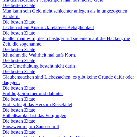
Die besten Zitate
Man kann sein Geld nicht schlechter anlegen als in ungezogenen
Kindern.
Die besten Zitate
Lachen ist ein Ausdruck relativer Behaglichkeit
Die besten Zitate
Je älter man wird, desto hastiger tritt sie einem auf die Hacken, die
Zeit, die sogenannte.
Die besten Zitate
Ich nahm die Wahrheit mal aufs Korn.
Die besten Zitate
Gute Unterhaltung besteht nicht darin
Die besten Zitate
Glaubenssachen sind Liebessachen, es gibt keine Gründe dafür oder
dagegen.
Die besten Zitate
Frühling, Sommer und dahinter
Die besten Zitate
Froh schlägt das Herz im Reisekittel
Die besten Zitate
Enthaltsamkeit ist das Vergnügen
Die besten Zitate
Einszweidrei, im Sauseschritt
Die besten Zitate