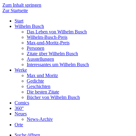
Zum Inhalt springen
Zur Startseite
Start
Wilhelm Busch
Das Leben von Wilhelm Busch
Wilhelm-Busch-Preis
Max-und-Moritz-Preis
Personen
Zitate über Wilhelm Busch
Ausstellungen
Interessantes um Wilhelm Busch
Werke
Max und Moritz
Gedichte
Geschichten
Die besten Zitate
Bücher von Wilhelm Busch
Comics
360°
Neues
News-Archiv
Orte
Suche öffnen