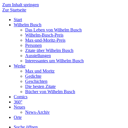
Zum Inhalt springen
Zur Startseite
Start
Wilhelm Busch
Das Leben von Wilhelm Busch
Wilhelm-Busch-Preis
Max-und-Moritz-Preis
Personen
Zitate über Wilhelm Busch
Ausstellungen
Interessantes um Wilhelm Busch
Werke
Max und Moritz
Gedichte
Geschichten
Die besten Zitate
Bücher von Wilhelm Busch
Comics
360°
Neues
News-Archiv
Orte
Suche öffnen