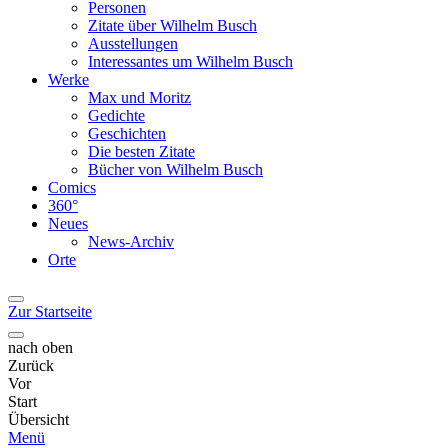
Personen
Zitate über Wilhelm Busch
Ausstellungen
Interessantes um Wilhelm Busch
Werke
Max und Moritz
Gedichte
Geschichten
Die besten Zitate
Bücher von Wilhelm Busch
Comics
360°
Neues
News-Archiv
Orte
Zur Startseite
nach oben
Zurück
Vor
Start
Übersicht
Menü