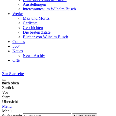
Ausstellungen
Interessantes um Wilhelm Busch
Werke
Max und Moritz
Gedichte
Geschichten
Die besten Zitate
Bücher von Wilhelm Busch
Comics
360°
Neues
News-Archiv
Orte
Zur Startseite
nach oben
Zurück
Vor
Start
Übersicht
Menü
Menü
Suche nach: