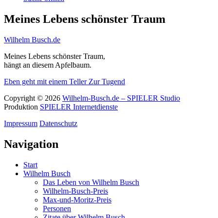
Meines Lebens schönster Traum
Wilhelm Busch.de
Meines Lebens schönster Traum,
hängt an diesem Apfelbaum.
Eben geht mit einem Teller
Zur Tugend
Copyright © 2026
Wilhelm-Busch.de – SPIELER Studio
Produktion
SPIELER Internetdienste
Impressum
Datenschutz
Navigation
Start
Wilhelm Busch
Das Leben von Wilhelm Busch
Wilhelm-Busch-Preis
Max-und-Moritz-Preis
Personen
Zitate über Wilhelm Busch