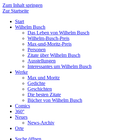
Zum Inhalt springen
Zur Startseite
Start
Wilhelm Busch
Das Leben von Wilhelm Busch
Wilhelm-Busch-Preis
Max-und-Moritz-Preis
Personen
Zitate über Wilhelm Busch
Ausstellungen
Interessantes um Wilhelm Busch
Werke
Max und Moritz
Gedichte
Geschichten
Die besten Zitate
Bücher von Wilhelm Busch
Comics
360°
Neues
News-Archiv
Orte
Suche öffnen