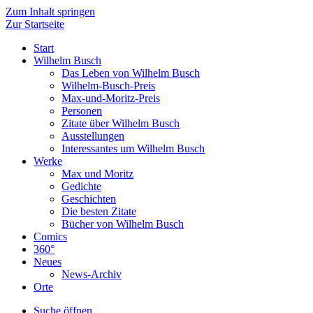
Zum Inhalt springen
Zur Startseite
Start
Wilhelm Busch
Das Leben von Wilhelm Busch
Wilhelm-Busch-Preis
Max-und-Moritz-Preis
Personen
Zitate über Wilhelm Busch
Ausstellungen
Interessantes um Wilhelm Busch
Werke
Max und Moritz
Gedichte
Geschichten
Die besten Zitate
Bücher von Wilhelm Busch
Comics
360°
Neues
News-Archiv
Orte
Suche öffnen