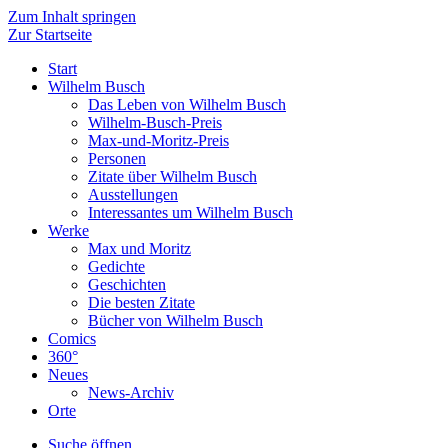
Zum Inhalt springen
Zur Startseite
Start
Wilhelm Busch
Das Leben von Wilhelm Busch
Wilhelm-Busch-Preis
Max-und-Moritz-Preis
Personen
Zitate über Wilhelm Busch
Ausstellungen
Interessantes um Wilhelm Busch
Werke
Max und Moritz
Gedichte
Geschichten
Die besten Zitate
Bücher von Wilhelm Busch
Comics
360°
Neues
News-Archiv
Orte
Suche öffnen