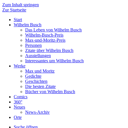
Zum Inhalt springen
Zur Startseite
Start
Wilhelm Busch
Das Leben von Wilhelm Busch
Wilhelm-Busch-Preis
Max-und-Moritz-Preis
Personen
Zitate über Wilhelm Busch
Ausstellungen
Interessantes um Wilhelm Busch
Werke
Max und Moritz
Gedichte
Geschichten
Die besten Zitate
Bücher von Wilhelm Busch
Comics
360°
Neues
News-Archiv
Orte
Suche öffnen