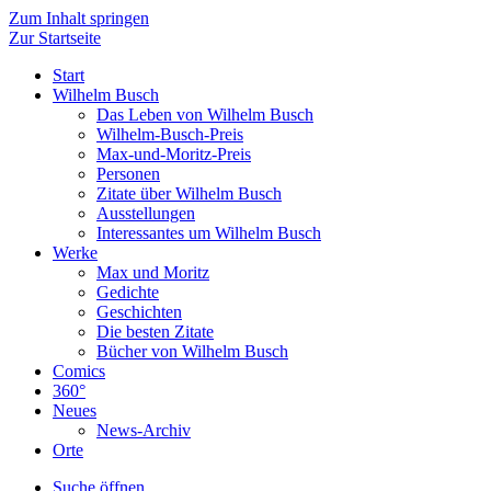
Zum Inhalt springen
Zur Startseite
Start
Wilhelm Busch
Das Leben von Wilhelm Busch
Wilhelm-Busch-Preis
Max-und-Moritz-Preis
Personen
Zitate über Wilhelm Busch
Ausstellungen
Interessantes um Wilhelm Busch
Werke
Max und Moritz
Gedichte
Geschichten
Die besten Zitate
Bücher von Wilhelm Busch
Comics
360°
Neues
News-Archiv
Orte
Suche öffnen