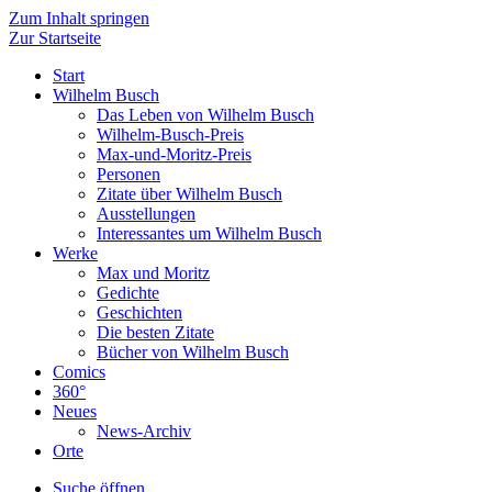
Zum Inhalt springen
Zur Startseite
Start
Wilhelm Busch
Das Leben von Wilhelm Busch
Wilhelm-Busch-Preis
Max-und-Moritz-Preis
Personen
Zitate über Wilhelm Busch
Ausstellungen
Interessantes um Wilhelm Busch
Werke
Max und Moritz
Gedichte
Geschichten
Die besten Zitate
Bücher von Wilhelm Busch
Comics
360°
Neues
News-Archiv
Orte
Suche öffnen