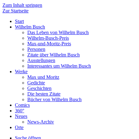
Zum Inhalt springen
Zur Startseite
Start
Wilhelm Busch
Das Leben von Wilhelm Busch
Wilhelm-Busch-Preis
Max-und-Moritz-Preis
Personen
Zitate über Wilhelm Busch
Ausstellungen
Interessantes um Wilhelm Busch
Werke
Max und Moritz
Gedichte
Geschichten
Die besten Zitate
Bücher von Wilhelm Busch
Comics
360°
Neues
News-Archiv
Orte
Suche öffnen