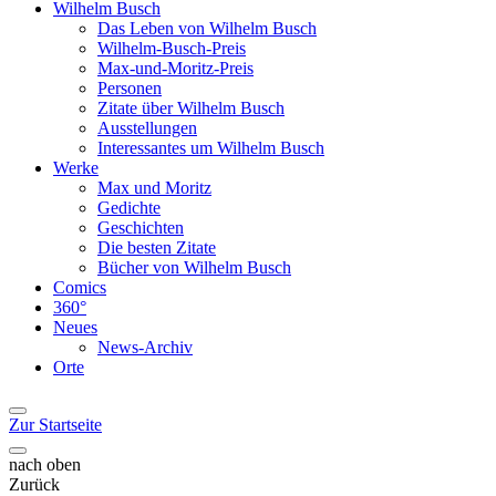
Wilhelm Busch
Das Leben von Wilhelm Busch
Wilhelm-Busch-Preis
Max-und-Moritz-Preis
Personen
Zitate über Wilhelm Busch
Ausstellungen
Interessantes um Wilhelm Busch
Werke
Max und Moritz
Gedichte
Geschichten
Die besten Zitate
Bücher von Wilhelm Busch
Comics
360°
Neues
News-Archiv
Orte
Zur Startseite
nach oben
Zurück