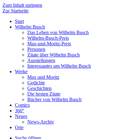
Zum Inhalt springen
Zur Startseite
Start
Wilhelm Busch
Das Leben von Wilhelm Busch
Wilhelm-Busch-Preis
Max-und-Moritz-Preis
Personen
Zitate über Wilhelm Busch
Ausstellungen
Interessantes um Wilhelm Busch
Werke
Max und Moritz
Gedichte
Geschichten
Die besten Zitate
Bücher von Wilhelm Busch
Comics
360°
Neues
News-Archiv
Orte
Suche öffnen