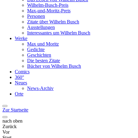
Wilhelm-Busch-Preis
Max-und-Moritz-Preis
Personen
Zitate über Wilhelm Busch
Ausstellungen
Interessantes um Wilhelm Busch
Werke
Max und Moritz
Gedichte
Geschichten
Die besten Zitate
Bücher von Wilhelm Busch
Comics
360°
Neues
News-Archiv
Orte
Zur Startseite
nach oben
Zurück
Vor
Start