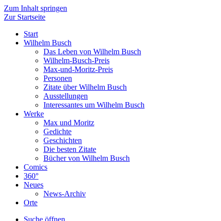
Zum Inhalt springen
Zur Startseite
Start
Wilhelm Busch
Das Leben von Wilhelm Busch
Wilhelm-Busch-Preis
Max-und-Moritz-Preis
Personen
Zitate über Wilhelm Busch
Ausstellungen
Interessantes um Wilhelm Busch
Werke
Max und Moritz
Gedichte
Geschichten
Die besten Zitate
Bücher von Wilhelm Busch
Comics
360°
Neues
News-Archiv
Orte
Suche öffnen