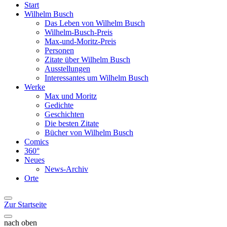
Start
Wilhelm Busch
Das Leben von Wilhelm Busch
Wilhelm-Busch-Preis
Max-und-Moritz-Preis
Personen
Zitate über Wilhelm Busch
Ausstellungen
Interessantes um Wilhelm Busch
Werke
Max und Moritz
Gedichte
Geschichten
Die besten Zitate
Bücher von Wilhelm Busch
Comics
360°
Neues
News-Archiv
Orte
Zur Startseite
nach oben