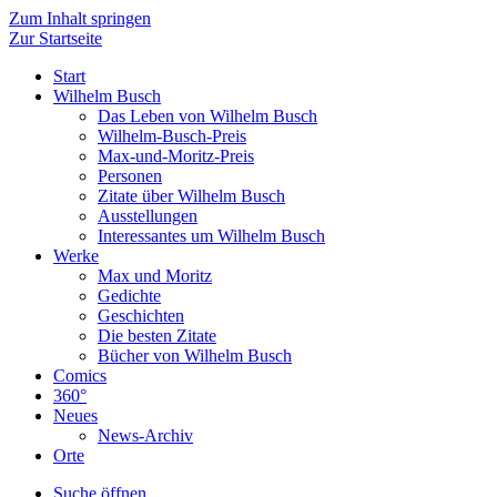
Zum Inhalt springen
Zur Startseite
Start
Wilhelm Busch
Das Leben von Wilhelm Busch
Wilhelm-Busch-Preis
Max-und-Moritz-Preis
Personen
Zitate über Wilhelm Busch
Ausstellungen
Interessantes um Wilhelm Busch
Werke
Max und Moritz
Gedichte
Geschichten
Die besten Zitate
Bücher von Wilhelm Busch
Comics
360°
Neues
News-Archiv
Orte
Suche öffnen