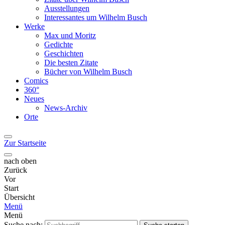
Ausstellungen
Interessantes um Wilhelm Busch
Werke
Max und Moritz
Gedichte
Geschichten
Die besten Zitate
Bücher von Wilhelm Busch
Comics
360°
Neues
News-Archiv
Orte
Zur Startseite
nach oben
Zurück
Vor
Start
Übersicht
Menü
Menü
Suche nach: