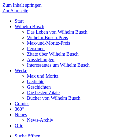
Zum Inhalt springen
Zur Startseite
Start
Wilhelm Busch
Das Leben von Wilhelm Busch
Wilhelm-Busch-Preis
Max-und-Moritz-Preis
Personen
Zitate über Wilhelm Busch
Ausstellungen
Interessantes um Wilhelm Busch
Werke
Max und Moritz
Gedichte
Geschichten
Die besten Zitate
Bücher von Wilhelm Busch
Comics
360°
Neues
News-Archiv
Orte
Suche öffnen