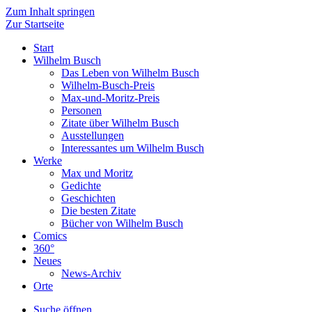
Zum Inhalt springen
Zur Startseite
Start
Wilhelm Busch
Das Leben von Wilhelm Busch
Wilhelm-Busch-Preis
Max-und-Moritz-Preis
Personen
Zitate über Wilhelm Busch
Ausstellungen
Interessantes um Wilhelm Busch
Werke
Max und Moritz
Gedichte
Geschichten
Die besten Zitate
Bücher von Wilhelm Busch
Comics
360°
Neues
News-Archiv
Orte
Suche öffnen