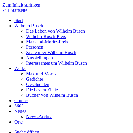
Zum Inhalt springen
Zur Startseite
Start
Wilhelm Busch
Das Leben von Wilhelm Busch
Wilhelm-Busch-Preis
Max-und-Moritz-Preis
Personen
Zitate über Wilhelm Busch
Ausstellungen
Interessantes um Wilhelm Busch
Werke
Max und Moritz
Gedichte
Geschichten
Die besten Zitate
Bücher von Wilhelm Busch
Comics
360°
Neues
News-Archiv
Orte
Suche öffnen