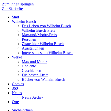
Zum Inhalt springen
Zur Startseite
Start
Wilhelm Busch
Das Leben von Wilhelm Busch
Wilhelm-Busch-Preis
Max-und-Moritz-Preis
Personen
Zitate über Wilhelm Busch
Ausstellungen
Interessantes um Wilhelm Busch
Werke
Max und Moritz
Gedichte
Geschichten
Die besten Zitate
Bücher von Wilhelm Busch
Comics
360°
Neues
News-Archiv
Orte
Suche öffnen