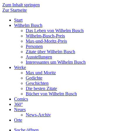
Zum Inhalt springen
Zur Startseite
Start
Wilhelm Busch
Das Leben von Wilhelm Busch
Wilhelm-Busch-Preis
Max-und-Moritz-Preis
Personen
Zitate über Wilhelm Busch
Ausstellungen
Interessantes um Wilhelm Busch
Werke
Max und Moritz
Gedichte
Geschichten
Die besten Zitate
Bücher von Wilhelm Busch
Comics
360°
Neues
News-Archiv
Orte
Suche öffnen