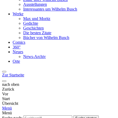
Ausstellungen
Interessantes um Wilhelm Busch
Werke
Max und Moritz
Gedichte
Geschichten
Die besten Zitate
Bücher von Wilhelm Busch
Comics
360°
Neues
News-Archiv
Orte
Zur Startseite
nach oben
Zurück
Vor
Start
Übersicht
Menü
Menü
Suche nach: