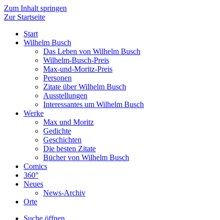
Zum Inhalt springen
Zur Startseite
Start
Wilhelm Busch
Das Leben von Wilhelm Busch
Wilhelm-Busch-Preis
Max-und-Moritz-Preis
Personen
Zitate über Wilhelm Busch
Ausstellungen
Interessantes um Wilhelm Busch
Werke
Max und Moritz
Gedichte
Geschichten
Die besten Zitate
Bücher von Wilhelm Busch
Comics
360°
Neues
News-Archiv
Orte
Suche öffnen