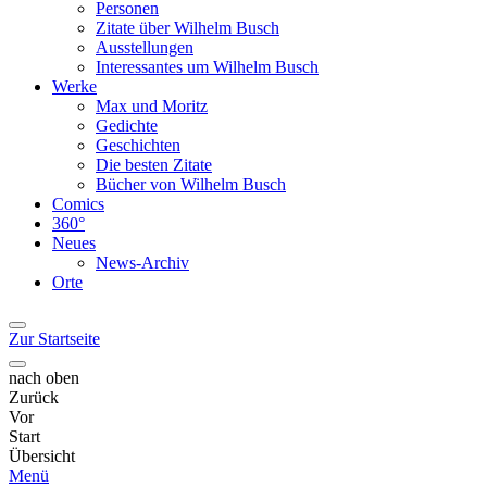
Personen
Zitate über Wilhelm Busch
Ausstellungen
Interessantes um Wilhelm Busch
Werke
Max und Moritz
Gedichte
Geschichten
Die besten Zitate
Bücher von Wilhelm Busch
Comics
360°
Neues
News-Archiv
Orte
Zur Startseite
nach oben
Zurück
Vor
Start
Übersicht
Menü