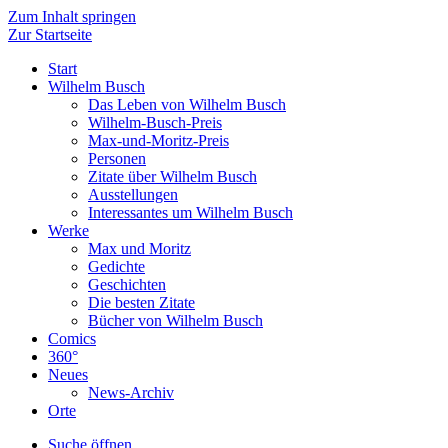
Zum Inhalt springen
Zur Startseite
Start
Wilhelm Busch
Das Leben von Wilhelm Busch
Wilhelm-Busch-Preis
Max-und-Moritz-Preis
Personen
Zitate über Wilhelm Busch
Ausstellungen
Interessantes um Wilhelm Busch
Werke
Max und Moritz
Gedichte
Geschichten
Die besten Zitate
Bücher von Wilhelm Busch
Comics
360°
Neues
News-Archiv
Orte
Suche öffnen