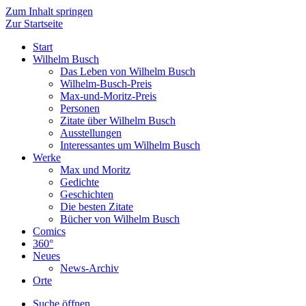
Zum Inhalt springen
Zur Startseite
Start
Wilhelm Busch
Das Leben von Wilhelm Busch
Wilhelm-Busch-Preis
Max-und-Moritz-Preis
Personen
Zitate über Wilhelm Busch
Ausstellungen
Interessantes um Wilhelm Busch
Werke
Max und Moritz
Gedichte
Geschichten
Die besten Zitate
Bücher von Wilhelm Busch
Comics
360°
Neues
News-Archiv
Orte
Suche öffnen