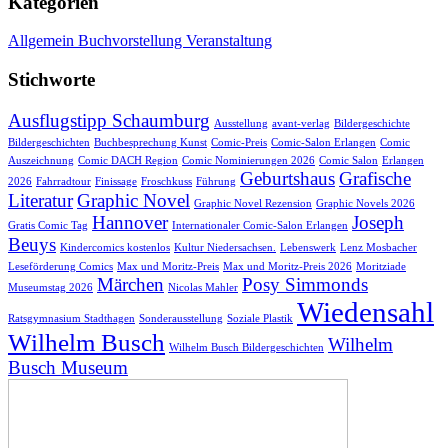
Kategorien
Allgemein
Buchvorstellung
Veranstaltung
Stichworte
Ausflugstipp Schaumburg
Ausstellung
avant-verlag
Bildergeschichte
Bildergeschichten
Buchbesprechung Kunst
Comic-Preis
Comic-Salon Erlangen
Comic
Auszeichnung
Comic DACH Region
Comic Nominierungen 2026
Comic Salon
Erlangen
Geburtshaus
Grafische
2026
Fahrradtour
Finissage
Froschkuss
Führung
Literatur
Graphic Novel
Graphic Novel Rezension
Graphic Novels 2026
Hannover
Joseph
Gratis Comic Tag
Internationaler Comic-Salon Erlangen
Beuys
Kindercomics kostenlos
Kultur Niedersachsen.
Lebenswerk
Lenz Mosbacher
Leseförderung Comics
Max und Moritz-Preis
Max und Moritz-Preis 2026
Moritziade
Märchen
Posy Simmonds
Museumstag 2026
Nicolas Mahler
Wiedensahl
Ratsgymnasium Stadthagen
Sonderausstellung
Soziale Plastik
Wilhelm Busch
Wilhelm
Wilhelm Busch Bildergeschichten
Busch Museum