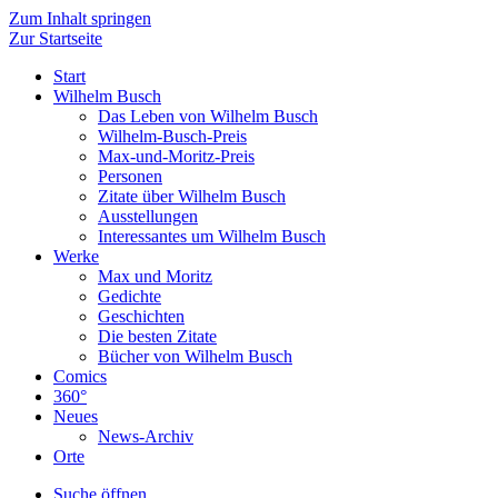
Zum Inhalt springen
Zur Startseite
Start
Wilhelm Busch
Das Leben von Wilhelm Busch
Wilhelm-Busch-Preis
Max-und-Moritz-Preis
Personen
Zitate über Wilhelm Busch
Ausstellungen
Interessantes um Wilhelm Busch
Werke
Max und Moritz
Gedichte
Geschichten
Die besten Zitate
Bücher von Wilhelm Busch
Comics
360°
Neues
News-Archiv
Orte
Suche öffnen