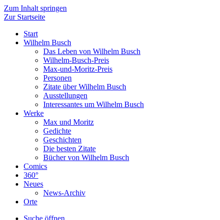
Zum Inhalt springen
Zur Startseite
Start
Wilhelm Busch
Das Leben von Wilhelm Busch
Wilhelm-Busch-Preis
Max-und-Moritz-Preis
Personen
Zitate über Wilhelm Busch
Ausstellungen
Interessantes um Wilhelm Busch
Werke
Max und Moritz
Gedichte
Geschichten
Die besten Zitate
Bücher von Wilhelm Busch
Comics
360°
Neues
News-Archiv
Orte
Suche öffnen