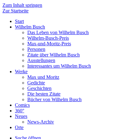
Zum Inhalt springen
Zur Startseite
Start
Wilhelm Busch
Das Leben von Wilhelm Busch
Wilhelm-Busch-Preis
Max-und-Moritz-Preis
Personen
Zitate über Wilhelm Busch
Ausstellungen
Interessantes um Wilhelm Busch
Werke
Max und Moritz
Gedichte
Geschichten
Die besten Zitate
Bücher von Wilhelm Busch
Comics
360°
Neues
News-Archiv
Orte
Suche öffnen