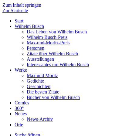
Zum Inhalt springen
Zur Startseite
Start
Wilhelm Busch
Das Leben von Wilhelm Busch
Wilhelm-Busch-Preis
Max-und-Moritz-Preis
Personen
Zitate über Wilhelm Busch
Ausstellungen
Interessantes um Wilhelm Busch
Werke
Max und Moritz
Gedichte
Geschichten
Die besten Zitate
Bücher von Wilhelm Busch
Comics
360°
Neues
News-Archiv
Orte
Suche öffnen