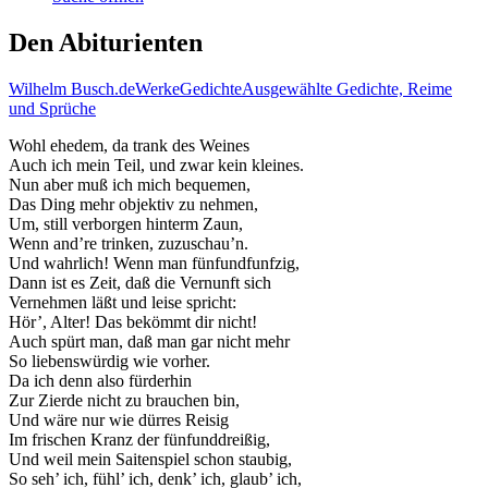
Den Abiturienten
Wilhelm Busch.de
Werke
Gedichte
Ausgewählte Gedichte, Reime
und Sprüche
Wohl ehedem, da trank des Weines
Auch ich mein Teil, und zwar kein kleines.
Nun aber muß ich mich bequemen,
Das Ding mehr objektiv zu nehmen,
Um, still verborgen hinterm Zaun,
Wenn and’re trinken, zuzuschau’n.
Und wahrlich! Wenn man fünfundfunfzig,
Dann ist es Zeit, daß die Vernunft sich
Vernehmen läßt und leise spricht:
Hör’, Alter! Das bekömmt dir nicht!
Auch spürt man, daß man gar nicht mehr
So liebenswürdig wie vorher.
Da ich denn also fürderhin
Zur Zierde nicht zu brauchen bin,
Und wäre nur wie dürres Reisig
Im frischen Kranz der fünfunddreißig,
Und weil mein Saitenspiel schon staubig,
So seh’ ich, fühl’ ich, denk’ ich, glaub’ ich,