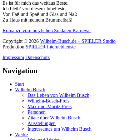
Es ist für mich das weitaus Beste,
Ich bleib’ von diesem Jubelfeste,
Von Faß und Spaß und Glas und Naß
Zu Haus mit meinem Brummelbaß!
Romanze vom nützlichen Soldaten
Karneval
Copyright © 2026
Wilhelm-Busch.de – SPIELER Studio
Produktion
SPIELER Internetdienste
Impressum
Datenschutz
Navigation
Start
Wilhelm Busch
Das Leben von Wilhelm Busch
Wilhelm-Busch-Preis
Max-und-Moritz-Preis
Personen
Zitate über Wilhelm Busch
Ausstellungen
Interessantes um Wilhelm Busch
Werke