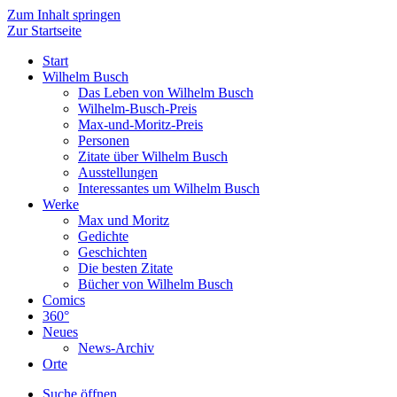
Zum Inhalt springen
Zur Startseite
Start
Wilhelm Busch
Das Leben von Wilhelm Busch
Wilhelm-Busch-Preis
Max-und-Moritz-Preis
Personen
Zitate über Wilhelm Busch
Ausstellungen
Interessantes um Wilhelm Busch
Werke
Max und Moritz
Gedichte
Geschichten
Die besten Zitate
Bücher von Wilhelm Busch
Comics
360°
Neues
News-Archiv
Orte
Suche öffnen