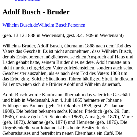
Adolf Busch - Bruder
Wilhelm Busch.de
Wilhelm Busch
Personen
(geb. 13.12.1838 in Wiedensahl, gest. 3.4.1909 in Wiedensahl)
Wilhelms Bruder, Adolf Busch, übernahm 1868 nach dem Tod des
Vaters das Geschäft. Es ist nicht anzunehmen, dass Wilhelm Busch,
der als Erstgeborener möglicherweise einen Anspruch auf Haus und
Laden gehabt hätte, seinem Bruder dies neidete. Adolf musste nun
nicht nur den ehrgeizigen Vater zufriedenstellen, sondern auch seine
Geschwister auszahlen, als es nach dem Tod des Vaters 1868 um
das Erbe ging. Solche Situationen führen häufig zu Streit. In diesem
Fall entzweiten sich die Brüder Adolf und Wilhelm dauerhaft.
Adolf Busch wurde Kaufmann, übernahm das väterliche Geschäft
und blieb in Wiedensahl. Am 4. Juli 1865 heiratete er Johanne
Fuhlhage aus Bremen (geb. 10. Oktober 1838, gest. 22. Januar
1908). Die beiden bekamen sechs Kinder: Friedrich (geb. 29. Juni
1866), Gustav (geb. 25. September 1868), Alma (geb. 1870), Marie
(geb. 1872), Johanne (geb. 1874) und Henriette (geb. 1876). Die
Urgroßenkelin von Johanne ist bis heute Besitzerin des
Geburtshauses und betreibt im neuen Elternhaus ein Café. Die