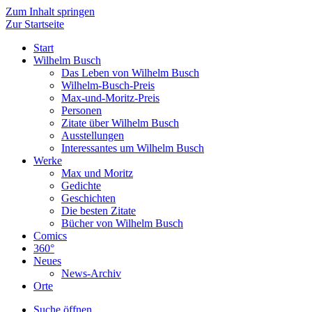
Zum Inhalt springen
Zur Startseite
Start
Wilhelm Busch
Das Leben von Wilhelm Busch
Wilhelm-Busch-Preis
Max-und-Moritz-Preis
Personen
Zitate über Wilhelm Busch
Ausstellungen
Interessantes um Wilhelm Busch
Werke
Max und Moritz
Gedichte
Geschichten
Die besten Zitate
Bücher von Wilhelm Busch
Comics
360°
Neues
News-Archiv
Orte
Suche öffnen