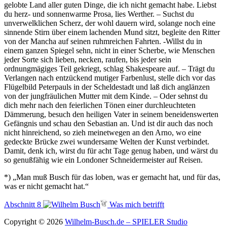
gelobte Land aller guten Dinge, die ich nicht gemacht habe. Liebst
du herz- und sonnenwarme Prosa, lies Werther. – Suchst du
unverwelklichen Scherz, der wohl dauern wird, solange noch eine
sinnende Stirn über einem lachenden Mund sitzt, begleite den Ritter
von der Mancha auf seinen ruhmreichen Fahrten. -Willst du in
einem ganzen Spiegel sehn, nicht in einer Scherbe, wie Menschen
jeder Sorte sich lieben, necken, raufen, bis jeder sein
ordnungmägiges Teil gekriegt, schlag Shakespeare auf. – Trägt du
Verlangen nach entzückend mutiger Farbenlust, stelle dich vor das
Flügelbild Peterpauls in der Scheldestadt und laß dich anglänzen
von der jungfräulichen Mutter mit dem Kinde. – Oder sehnst du
dich mehr nach den feierlichen Tönen einer durchleuchteten
Dämmerung, besuch den heiligen Vater in seinem beneidenswerten
Gefängnis und schau den Sebastian an. Und ist dir auch das noch
nicht hinreichend, so zieh meinetwegen an den Arno, wo eine
gedeckte Brücke zwei wundersame Welten der Kunst verbindet.
Damit, denk ich, wirst du für acht Tage genug haben, und wärst du
so genußfähig wie ein Londoner Schneidermeister auf Reisen.
*) „Man muß Busch für das loben, was er gemacht hat, und für das,
was er nicht gemacht hat.“
Abschnitt 8
Was mich betrifft
Copyright © 2026
Wilhelm-Busch.de – SPIELER Studio