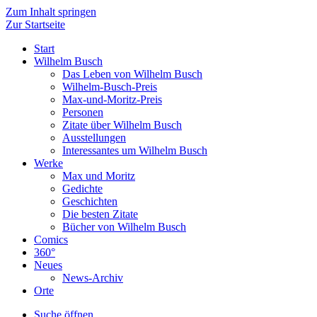
Zum Inhalt springen
Zur Startseite
Start
Wilhelm Busch
Das Leben von Wilhelm Busch
Wilhelm-Busch-Preis
Max-und-Moritz-Preis
Personen
Zitate über Wilhelm Busch
Ausstellungen
Interessantes um Wilhelm Busch
Werke
Max und Moritz
Gedichte
Geschichten
Die besten Zitate
Bücher von Wilhelm Busch
Comics
360°
Neues
News-Archiv
Orte
Suche öffnen