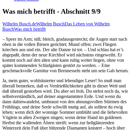
Was mich betrifft - Abschnitt 9/9
Wilhelm Busch.de
Wilhelm Busch
Das Leben von Wilhelm
Busch
Was mich betrifft
– Speer im Arm; still, bleich, gradausgestreckt; die Augen starr nach
oben in die vollen Birnen gerichtet; Mund offen; zwei Fliegen
kriechen aus und ein. Der alte Danne ist tot. – Und schlau hat er’s
abgepaßt, denn der neue Kirchhof wird nächstens eingeweiht. Er
kommt noch auf den alten und kann ruhig weiter liegen, ohne von
später kommenden Schlafgästen gestört zu werden. – Eine
geschmackvolle Garnitur von Brennesseln steht um sein Gab herum.
Ja, mein guter, wohlsituierter und lebendiger Leser! So muß man
überall bemerken, daß es Verdrießlichkeiten gibt in dieser Welt und
daß überall gestorben wird. Du aber sei froh. Du stehst noch da, wie
selbstverständlich, auf deiner angestammten Erde. Und wenn du
dann dahinwandelst, umbraust von den ahnungsvollen Stürmen des
Frühlings, und deine Seele schwillt mutig auf, als solltest du ewig
leben; wenn dich der wonnige Sommer umblüht und die liebevollen
Vöglein in allen Zweigen singen; wenn deine Hand im goldenen
Herbst die wallenden Ähren streift; wenn zur hellglänzenden
Winterzeit dein Fuß über blitzende Diamanten knistert – hoch über