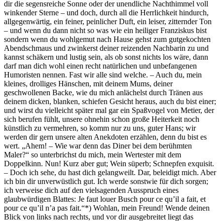
dir die segensreiche Sonne oder der unendliche Nachthimmel voll
winkender Sterne – und doch, durch all die Herrlichkeit hindurch,
allgegenwärtig, ein feiner, peinlicher Duft, ein leiser, zitternder Ton
– und wenn du dann nicht so was wie ein heiliger Franziskus bist
sondern wenn du wohlgemut nach Hause gehst zum gutgekochten
Abendschmaus und zwinkerst deiner reizenden Nachbarin zu und
kannst schäkern und lustig sein, als ob sonst nichts los wäre, dann
darf man dich wohl einen recht natürlichen und unbefangenen
Humoristen nennen. Fast wir alle sind welche. – Auch du, mein
kleines, drolliges Hänschen, mit deinem Mums, deiner
geschwollenen Backe, wie du mich anlächelst durch Tränen aus
deinem dicken, blanken, schiefen Gesicht heraus, auch du bist einer;
und wirst du vielleicht später mal gar ein Spaßvogel von Metier, der
sich berufen fühlt, unsere ohnehin schon große Heiterkeit noch
künstlich zu vermehren, so komm nur zu uns, guter Hans; wir
werden dir gern unsere alten Anekdoten erzählen, denn du bist es
wert. „Ahem! – Wie war denn das Diner bei dem berühmten
Maler?“ so unterbrichst du mich, mein Wertester mit dem
Doppelkinn. Nun! Kurz aber gut; Wein süperb; Schnepfen exquisit.
– Doch ich sehe, du hast dich gelangweilt. Dar, beleidigt mich. Aber
ich bin dir unverwüstlich gut. Ich werde sonstwie für dich sorgen;
ich verweise dich auf den vielsagenden Ausspruch eines
glaubwürdigen Blattes: Je faut louer Busch pour ce qu’il a fait, et
pour ce qu’il n’a pas fait.“*) Wohlan, mein Freund! Wende deinen
Blick von links nach rechts, und vor dir ausgebreitet liegt das