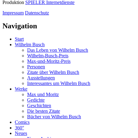
Produktion
SPIELER Internetdienste
Impressum
Datenschutz
Navigation
Start
Wilhelm Busch
Das Leben von Wilhelm Busch
Wilhelm-Busch-Preis
Max-und-Moritz-Preis
Personen
Zitate über Wilhelm Busch
Ausstellungen
Interessantes um Wilhelm Busch
Werke
Max und Moritz
Gedichte
Geschichten
Die besten Zitate
Bücher von Wilhelm Busch
Comics
360°
Neues