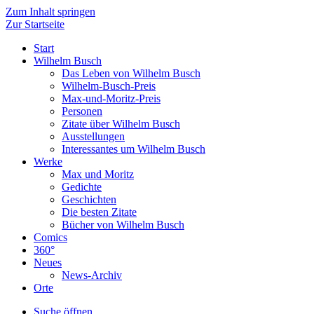
Zum Inhalt springen
Zur Startseite
Start
Wilhelm Busch
Das Leben von Wilhelm Busch
Wilhelm-Busch-Preis
Max-und-Moritz-Preis
Personen
Zitate über Wilhelm Busch
Ausstellungen
Interessantes um Wilhelm Busch
Werke
Max und Moritz
Gedichte
Geschichten
Die besten Zitate
Bücher von Wilhelm Busch
Comics
360°
Neues
News-Archiv
Orte
Suche öffnen