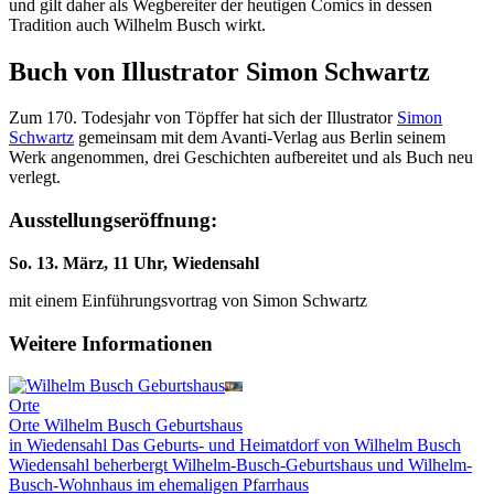
und gilt daher als Wegbereiter der heutigen Comics in dessen
Tradition auch Wilhelm Busch wirkt.
Buch von Illustrator Simon Schwartz
Zum 170. Todesjahr von Töpffer hat sich der Illustrator
Simon
Schwartz
gemeinsam mit dem Avanti-Verlag aus Berlin seinem
Werk angenommen, drei Geschichten aufbereitet und als Buch neu
verlegt.
Ausstellungseröffnung:
So. 13. März, 11 Uhr, Wiedensahl
mit einem Einführungsvortrag von Simon Schwartz
Weitere Informationen
Orte
Orte
Wilhelm Busch Geburtshaus
in Wiedensahl
Das Geburts- und Heimatdorf von Wilhelm Busch
Wiedensahl beherbergt Wilhelm-Busch-Geburtshaus und Wilhelm-
Busch-Wohnhaus im ehemaligen Pfarrhaus