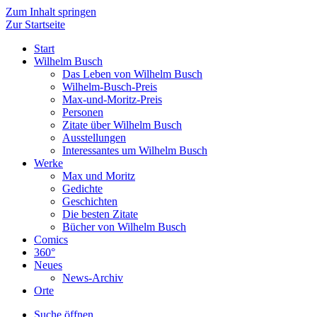
Zum Inhalt springen
Zur Startseite
Start
Wilhelm Busch
Das Leben von Wilhelm Busch
Wilhelm-Busch-Preis
Max-und-Moritz-Preis
Personen
Zitate über Wilhelm Busch
Ausstellungen
Interessantes um Wilhelm Busch
Werke
Max und Moritz
Gedichte
Geschichten
Die besten Zitate
Bücher von Wilhelm Busch
Comics
360°
Neues
News-Archiv
Orte
Suche öffnen