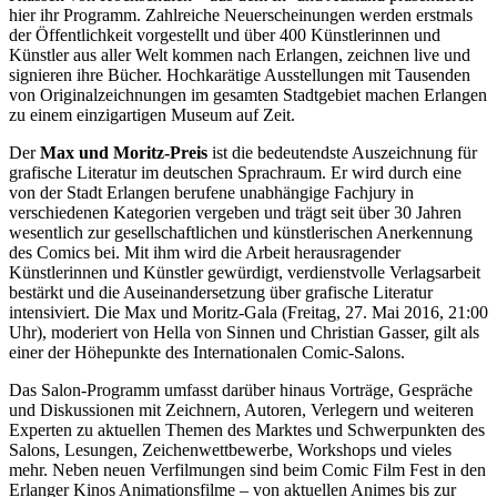
hier ihr Programm. Zahlreiche Neuerscheinungen werden erstmals
der Öffentlichkeit vorgestellt und über 400 Künstlerinnen und
Künstler aus aller Welt kommen nach Erlangen, zeichnen live und
signieren ihre Bücher. Hochkarätige Ausstellungen mit Tausenden
von Originalzeichnungen im gesamten Stadtgebiet machen Erlangen
zu einem einzigartigen Museum auf Zeit.
Der
Max und Moritz-Preis
ist die bedeutendste Auszeichnung für
grafische Literatur im deutschen Sprachraum. Er wird durch eine
von der Stadt Erlangen berufene unabhängige Fachjury in
verschiedenen Kategorien vergeben und trägt seit über 30 Jahren
wesentlich zur gesellschaftlichen und künstlerischen Anerkennung
des Comics bei. Mit ihm wird die Arbeit herausragender
Künstlerinnen und Künstler gewürdigt, verdienstvolle Verlagsarbeit
bestärkt und die Auseinandersetzung über grafische Literatur
intensiviert. Die Max und Moritz-Gala (Freitag, 27. Mai 2016, 21:00
Uhr), moderiert von Hella von Sinnen und Christian Gasser, gilt als
einer der Höhepunkte des Internationalen Comic-Salons.
Das Salon-Programm umfasst darüber hinaus Vorträge, Gespräche
und Diskussionen mit Zeichnern, Autoren, Verlegern und weiteren
Experten zu aktuellen Themen des Marktes und Schwerpunkten des
Salons, Lesungen, Zeichenwettbewerbe, Workshops und vieles
mehr. Neben neuen Verfilmungen sind beim Comic Film Fest in den
Erlanger Kinos Animationsfilme – von aktuellen Animes bis zur