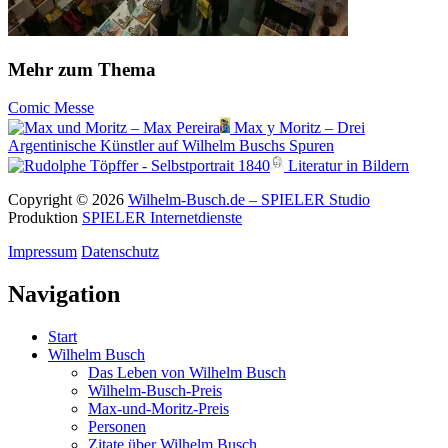
Mehr zum Thema
Comic
Messe
Max y Moritz – Drei
Argentinische Künstler auf Wilhelm Buschs Spuren
Literatur in Bildern
Copyright © 2026
Wilhelm-Busch.de – SPIELER Studio
Produktion
SPIELER Internetdienste
Impressum
Datenschutz
Navigation
Start
Wilhelm Busch
Das Leben von Wilhelm Busch
Wilhelm-Busch-Preis
Max-und-Moritz-Preis
Personen
Zitate über Wilhelm Busch