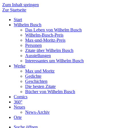
Zum Inhalt springen
Zur Startseite
Start
Wilhelm Busch
Das Leben von Wilhelm Busch
Wilhelm-Busch-Preis
Max-und-Moritz-Preis
Personen
Zitate über Wilhelm Busch
Ausstellungen
Interessantes um Wilhelm Busch
Werke
Max und Moritz
Gedichte
Geschichten
Die besten Zitate
Bücher von Wilhelm Busch
Comics
360°
Neues
News-Archiv
Orte
Suche öffnen