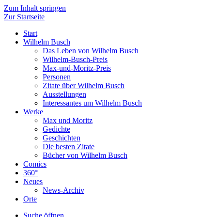
Zum Inhalt springen
Zur Startseite
Start
Wilhelm Busch
Das Leben von Wilhelm Busch
Wilhelm-Busch-Preis
Max-und-Moritz-Preis
Personen
Zitate über Wilhelm Busch
Ausstellungen
Interessantes um Wilhelm Busch
Werke
Max und Moritz
Gedichte
Geschichten
Die besten Zitate
Bücher von Wilhelm Busch
Comics
360°
Neues
News-Archiv
Orte
Suche öffnen