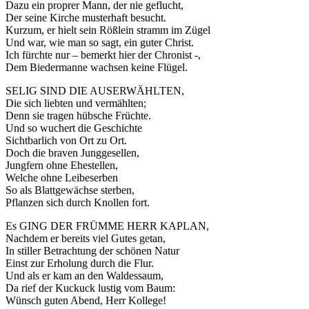
Dazu ein proprer Mann, der nie geflucht,
Der seine Kirche musterhaft besucht.
Kurzum, er hielt sein Rößlein stramm im Zügel
Und war, wie man so sagt, ein guter Christ.
Ich fürchte nur – bemerkt hier der Chronist -,
Dem Biedermanne wachsen keine Flügel.
SELIG SIND DIE AUSERWÄHLTEN,
Die sich liebten und vermählten;
Denn sie tragen hübsche Früchte.
Und so wuchert die Geschichte
Sichtbarlich von Ort zu Ort.
Doch die braven Junggesellen,
Jungfern ohne Ehestellen,
Welche ohne Leibeserben
So als Blattgewächse sterben,
Pflanzen sich durch Knollen fort.
Es GING DER FRÜMME HERR KAPLAN,
Nachdem er bereits viel Gutes getan,
In stiller Betrachtung der schönen Natur
Einst zur Erholung durch die Flur.
Und als er kam an den Waldessaum,
Da rief der Kuckuck lustig vom Baum:
Wünsch guten Abend, Herr Kollege!