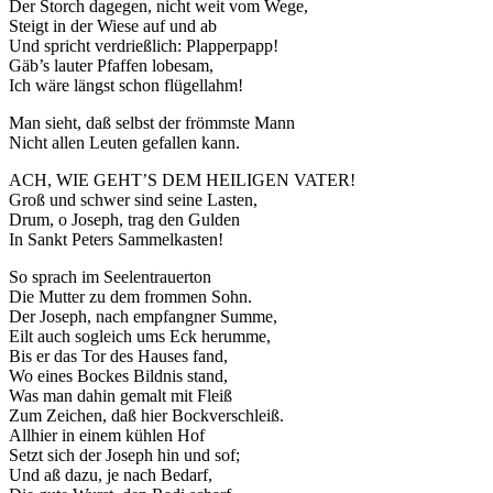
Der Storch dagegen, nicht weit vom Wege,
Steigt in der Wiese auf und ab
Und spricht verdrießlich: Plapperpapp!
Gäb’s lauter Pfaffen lobesam,
Ich wäre längst schon flügellahm!
Man sieht, daß selbst der frömmste Mann
Nicht allen Leuten gefallen kann.
ACH, WIE GEHT’S DEM HEILIGEN VATER!
Groß und schwer sind seine Lasten,
Drum, o Joseph, trag den Gulden
In Sankt Peters Sammelkasten!
So sprach im Seelentrauerton
Die Mutter zu dem frommen Sohn.
Der Joseph, nach empfangner Summe,
Eilt auch sogleich ums Eck herumme,
Bis er das Tor des Hauses fand,
Wo eines Bockes Bildnis stand,
Was man dahin gemalt mit Fleiß
Zum Zeichen, daß hier Bockverschleiß.
Allhier in einem kühlen Hof
Setzt sich der Joseph hin und sof;
Und aß dazu, je nach Bedarf,