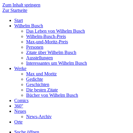
Zum Inhalt springen
Zur Startseite
Start
Wilhelm Busch
Das Leben von Wilhelm Busch
Wilhelm-Busch-Preis
Max-und-Moritz-Preis
Personen
Zitate über Wilhelm Busch
Ausstellungen
Interessantes um Wilhelm Busch
Werke
Max und Moritz
Gedichte
Geschichten
Die besten Zitate
Bücher von Wilhelm Busch
Comics
360°
Neues
News-Archiv
Orte
Suche öffnen