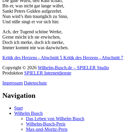
Die gute Wurst, den Radi scharf,
Bis er, was nicht gar lange währt,
Sankt Peters Gulden aufgezehrt.
Nun wird’s ihm trauriglich zu Sinn,
Und stille singt er vor sich hin:
Ach, der Tugend schöne Werke,
Gerne möcht ich sie erwischen,
Doch ich merke, doch ich merke,
Immer kommt mir was dazwischen.
Kritik des Herzens - Abschnitt 5
Kritik des Herzens - Abschnitt 7
Copyright © 2026
Wilhelm-Busch.de – SPIELER Studio
Produktion
SPIELER Internetdienste
Impressum
Datenschutz
Navigation
Start
Wilhelm Busch
Das Leben von Wilhelm Busch
Wilhelm-Busch-Preis
Max-und-Moritz-Preis