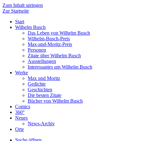
Zum Inhalt springen
Zur Startseite
Start
Wilhelm Busch
Das Leben von Wilhelm Busch
Wilhelm-Busch-Preis
Max-und-Moritz-Preis
Personen
Zitate über Wilhelm Busch
Ausstellungen
Interessantes um Wilhelm Busch
Werke
Max und Moritz
Gedichte
Geschichten
Die besten Zitate
Bücher von Wilhelm Busch
Comics
360°
Neues
News-Archiv
Orte
Suche öffnen