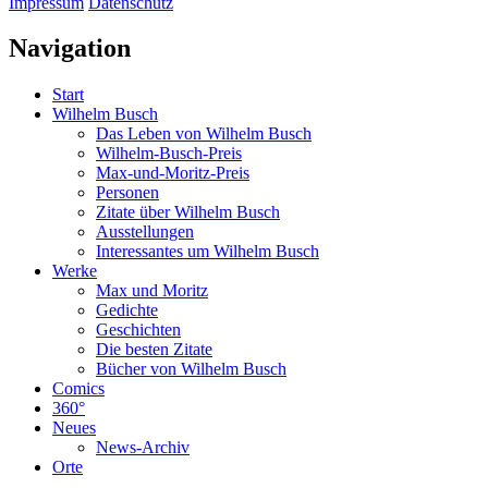
Impressum
Datenschutz
Navigation
Start
Wilhelm Busch
Das Leben von Wilhelm Busch
Wilhelm-Busch-Preis
Max-und-Moritz-Preis
Personen
Zitate über Wilhelm Busch
Ausstellungen
Interessantes um Wilhelm Busch
Werke
Max und Moritz
Gedichte
Geschichten
Die besten Zitate
Bücher von Wilhelm Busch
Comics
360°
Neues
News-Archiv
Orte