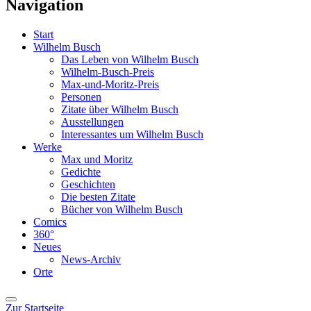
Navigation
Start
Wilhelm Busch
Das Leben von Wilhelm Busch
Wilhelm-Busch-Preis
Max-und-Moritz-Preis
Personen
Zitate über Wilhelm Busch
Ausstellungen
Interessantes um Wilhelm Busch
Werke
Max und Moritz
Gedichte
Geschichten
Die besten Zitate
Bücher von Wilhelm Busch
Comics
360°
Neues
News-Archiv
Orte
Zur Startseite