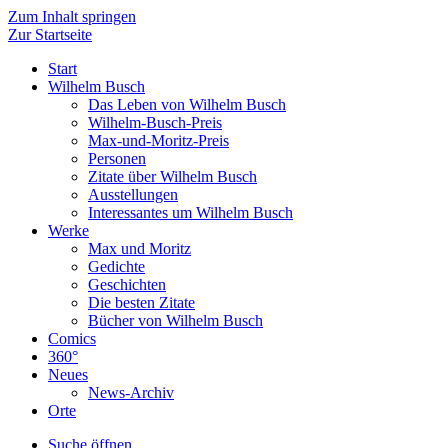
Zum Inhalt springen
Zur Startseite
Start
Wilhelm Busch
Das Leben von Wilhelm Busch
Wilhelm-Busch-Preis
Max-und-Moritz-Preis
Personen
Zitate über Wilhelm Busch
Ausstellungen
Interessantes um Wilhelm Busch
Werke
Max und Moritz
Gedichte
Geschichten
Die besten Zitate
Bücher von Wilhelm Busch
Comics
360°
Neues
News-Archiv
Orte
Suche öffnen