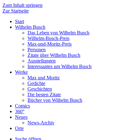
Zum Inhalt springen
Zur Startseite
Start
Wilhelm Busch
Das Leben von Wilhelm Busch
Wilhelm-Busch-Preis
Max-und-Moritz-Preis
Personen
Zitate über Wilhelm Busch
Ausstellungen
Interessantes um Wilhelm Busch
Werke
Max und Moritz
Gedichte
Geschichten
Die besten Zitate
Bücher von Wilhelm Busch
Comics
360°
Neues
News-Archiv
Orte
Suche öffnen