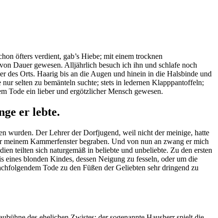
chon öfters verdient, gab’s Hiebe; mit einem trocknen
 von Dauer gewesen. Alljährlich besuch ich ihn und schlafe noch
des Orts. Haarig bis an die Augen und hinein in die Halsbinde und
nur selten zu bemänteln suchte; stets in ledernen Klapppantoffeln;
inem Tode ein lieber und ergötzlicher Mensch gewesen.
ge er lebte.
gen wurden. Der Lehrer der Dorfjugend, weil nicht der meinige, hatte
 unter meinem Kammerfenster begraben. Und von nun an zwang er mich
dien teilten sich naturgemäß in beliebte und unbeliebte. Zu den ersten
s eines blonden Kindes, dessen Neigung zu fesseln, oder um die
 nachfolgendem Tode zu den Füßen der Geliebten sehr dringend zu
aubühne des ehelichen Zwistes; der sogenannte Hausherr spielt die