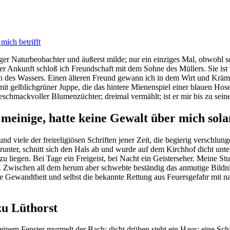
mich betrifft
higer Naturbeobachter und äußerst milde; nur ein einziges Mal, obwohl s
er Ankunft schloß ich Freundschaft mit dem Sohne des Müllers. Sie ist
s Wassers. Einen älteren Freund gewann ich in dem Wirt und Krämer 
t gelblichgrüner Juppe, die das hintere Mienenspiel einer blauen Hose 
 geschmackvoller Blumenzüchter; dreimal vermählt; ist er mir bis zu se
meinige, hatte keine Gewalt über mich solan
d viele der freireligiösen Schriften jener Zeit, die begierig verschlun
l herunter, schnitt sich den Hals ab und wurde auf dem Kirchhof dicht
u liegen. Bei Tage ein Freigeist, bei Nacht ein Geisterseher. Meine Stu
n. Zwischen all dem herum aber schwebte beständig das anmutige Bildni
iche Gewandtheit und selbst die bekannte Rettung aus Feuersgefahr mit
zu Lüthorst
einem Fenster murmelt der Bach; dicht drüben steht ein Haus; eine Sch