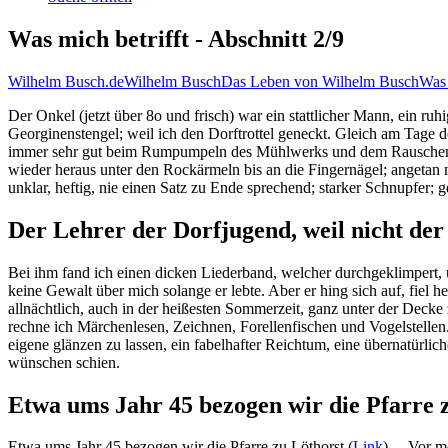
Was mich betrifft - Abschnitt 2/9
Wilhelm Busch.de
Wilhelm Busch
Das Leben von Wilhelm Busch
Was 
Der Onkel (jetzt über 8o und frisch) war ein stattlicher Mann, ein ru
Georginenstengel; weil ich den Dorftrottel geneckt. Gleich am Tage d
immer sehr gut beim Rumpumpeln des Mühlwerks und dem Rauschen de
wieder heraus unter den Rockärmeln bis an die Fingernägel; angetan mi
unklar, heftig, nie einen Satz zu Ende sprechend; starker Schnupfer;
Der Lehrer der Dorfjugend, weil nicht der 
Bei ihm fand ich einen dicken Liederband, welcher durchgeklimpert, un
keine Gewalt über mich solange er lebte. Aber er hing sich auf, fie
allnächtlich, auch in der heißesten Sommerzeit, ganz unter der Decke z
rechne ich Märchenlesen, Zeichnen, Forellenfischen und Vogelstelle
eigene glänzen zu lassen, ein fabelhafter Reichtum, eine übernatürl
wünschen schien.
Etwa ums Jahr 45 bezogen wir die Pfarre 
Etwa ums Jahr 45 bezogen wir die Pfarre zu Löthorst (
Link
). – Vor m