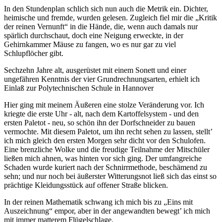
In den Stundenplan schlich sich nun auch die Metrik ein. Dichter,
heimische und fremde, wurden gelesen. Zugleich fiel mir die „Kritik
der reinen Vernunft“ in die Hände, die, wenn auch damals nur
spärlich durchschaut, doch eine Neigung erweckte, in der
Gehirnkammer Mäuse zu fangen, wo es nur gar zu viel
Schlupflöcher gibt.
Sechzehn Jahre alt, ausgerüstet mit einem Sonett und einer
ungefähren Kenntnis der vier Grundrechnungsarten, erhielt ich
Einlaß zur Polytechnischen Schule in Hannover
Hier ging mit meinem Äußeren eine stolze Veränderung vor. Ich
kriegte die erste Uhr ‑ alt, nach dem Kartoffelsystem ‑ und den
ersten Paletot ‑ neu, so schön ihn der Dorfschneider zu bauen
vermochte. Mit diesem Paletot, um ihn recht sehen zu lassen, stellt’
ich mich gleich den ersten Morgen sehr dicht vor den Schulofen.
Eine brenzliche Wolke und die freudige Teilnahme der Mitschüler
ließen mich ahnen, was hinten vor sich ging. Der umfangreiche
Schaden wurde kuriert nach der Schnirrmethode, beschämend zu
sehn; und nur noch bei äußerster Witterungsnot ließ sich das einst so
prächtige Kleidungsstück auf offener Straße blicken.
In der reinen Mathematik schwang ich mich bis zu „Eins mit
Auszeichnung“ empor, aber in der angewandten bewegt’ ich mich
mit immer matterem Flügelschlage.