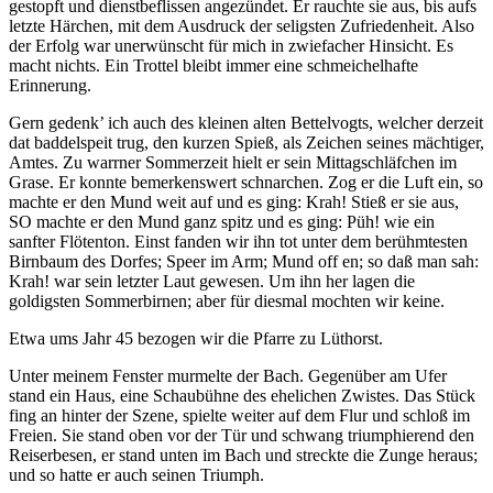
gestopft und dienstbeflissen angezündet. Er rauchte sie aus, bis aufs
letzte Härchen, mit dem Ausdruck der seligsten Zufriedenheit. Also
der Erfolg war unerwünscht für mich in zwiefacher Hinsicht. Es
macht nichts. Ein Trottel bleibt immer eine schmeichelhafte
Erinnerung.
Gern gedenk’ ich auch des kleinen alten Bettelvogts, welcher derzeit
dat baddelspeit trug, den kurzen Spieß, als Zeichen seines mächtiger,
Amtes. Zu warrner Sommerzeit hielt er sein Mittagschläfchen im
Grase. Er konnte bemerkenswert schnarchen. Zog er die Luft ein, so
machte er den Mund weit auf und es ging: Krah! Stieß er sie aus,
SO machte er den Mund ganz spitz und es ging: Püh! wie ein
sanfter Flötenton. Einst fanden wir ihn tot unter dem berühmtesten
Birnbaum des Dorfes; Speer im Arm; Mund off en; so daß man sah:
Krah! war sein letzter Laut gewesen. Um ihn her lagen die
goldigsten Sommerbirnen; aber für diesmal mochten wir keine.
Etwa ums Jahr 45 bezogen wir die Pfarre zu Lüthorst.
Unter meinem Fenster murmelte der Bach. Gegenüber am Ufer
stand ein Haus, eine Schaubühne des ehelichen Zwistes. Das Stück
fing an hinter der Szene, spielte weiter auf dem Flur und schloß im
Freien. Sie stand oben vor der Tür und schwang triumphierend den
Reiserbesen, er stand unten im Bach und streckte die Zunge heraus;
und so hatte er auch seinen Triumph.