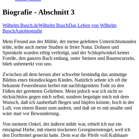
Biografie - Abschnitt 3
Wilhelm Busch.de
Wilhelm Busch
Das Leben von Wilhelm
Busch
Autobiografie
Mein Freund aus der Mühle, der meine gelehrten Unterrichtsstunden
teilte, teilte auch meine Studien in freier Natur. Dohnen und
Sprenkeln wurden eifrig verfertigt, und der Schlupfwinkel keiner
Forelle, den ganzen Bach entlang, unter Steinen und Baumwurzeln,
blieb unbemerkt von uns.
Zwischen all dem herum aber schwebte beständig das anmutige
Bildnis eines blondlockigen Kindes. Natürlich sehnte ich oft die
bekannte Feuersbrunst herbei mit nachfolgendem Tode zu den
Füßen der geretteten Geliebten. Meist jedoch war ich nicht so
rücksichtslos gegen mich selbst, sondern begnügte mich mit dem
Wunsch, daß ich zauberhaft fliegen und hüpfen könnte, hoch in der
Luft, von einem Baum zum andern, und daß sie es mit ansähe und
wäre starr vor Bewunderung.
Von meinem Onkel, der äußerst milde war, erhielt ich nur ein
einzigmal Hiebe, mit einem trockenen Georginenstengel, weil ich
den Dorftrottel geneckt hatte. Dem war die Pfeife voll Kuhhaare