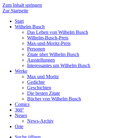
Zum Inhalt springen
Zur Startseite
Start
Wilhelm Busch
Das Leben von Wilhelm Busch
Wilhelm-Busch-Preis
Max-und-Moritz-Preis
Personen
Zitate über Wilhelm Busch
Ausstellungen
Interessantes um Wilhelm Busch
Werke
Max und Moritz
Gedichte
Geschichten
Die besten Zitate
Bücher von Wilhelm Busch
Comics
360°
Neues
News-Archiv
Orte
Suche öffnen