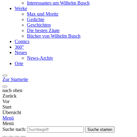
Interessantes um Wilhelm Busch
Werke
Max und Moritz
Gedichte
Geschichten
Die besten Zitate
Bücher von Wilhelm Busch
Comics
360°
Neues
News-Archiv
Orte
Zur Startseite
nach oben
Zurück
Vor
Start
Übersicht
Menü
Menü
Suche nach:
Suche starten