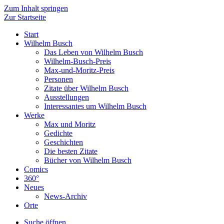
Zum Inhalt springen
Zur Startseite
Start
Wilhelm Busch
Das Leben von Wilhelm Busch
Wilhelm-Busch-Preis
Max-und-Moritz-Preis
Personen
Zitate über Wilhelm Busch
Ausstellungen
Interessantes um Wilhelm Busch
Werke
Max und Moritz
Gedichte
Geschichten
Die besten Zitate
Bücher von Wilhelm Busch
Comics
360°
Neues
News-Archiv
Orte
Suche öffnen