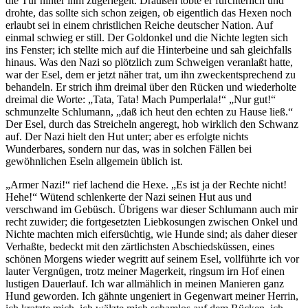
die Tür hinter ihm zugeriegelt. Draußen tobte er fürchterlich und
drohte, das sollte sich schon zeigen, ob eigentlich das Hexen noch
erlaubt sei in einem christlichen Reiche deutscher Nation. Auf
einmal schwieg er still. Der Goldonkel und die Nichte legten sich
ins Fenster; ich stellte mich auf die Hinterbeine und sah gleichfalls
hinaus. Was den Nazi so plötzlich zum Schweigen veranlaßt hatte,
war der Esel, dem er jetzt näher trat, um ihn zweckentsprechend zu
behandeln. Er strich ihm dreimal über den Rücken und wiederholte
dreimal die Worte: „Tata, Tata! Mach Pumperlala!“ „Nur gut!“
schmunzelte Schlumann, „daß ich heut den echten zu Hause ließ.“
Der Esel, durch das Streicheln angeregt, hob wirklich den Schwanz
auf. Der Nazi hielt den Hut unter; aber es erfolgte nichts
Wunderbares, sondern nur das, was in solchen Fällen bei
gewöhnlichen Eseln allgemein üblich ist.
„Armer Nazi!“ rief lachend die Hexe. „Es ist ja der Rechte nicht!
Hehe!“ Wütend schlenkerte der Nazi seinen Hut aus und
verschwand im Gebüsch. Übrigens war dieser Schlumann auch mir
recht zuwider; die fortgesetzten Liebkosungen zwischen Onkel und
Nichte machten mich eifersüchtig, wie Hunde sind; als daher dieser
Verhaßte, bedeckt mit den zärtlichsten Abschiedsküssen, eines
schönen Morgens wieder wegritt auf seinem Esel, vollführte ich vor
lauter Vergnügen, trotz meiner Magerkeit, ringsum irn Hof einen
lustigen Dauerlauf. Ich war allmählich in meinen Manieren ganz
Hund geworden. Ich gähnte ungeniert in Gegenwart meiner Herrin,