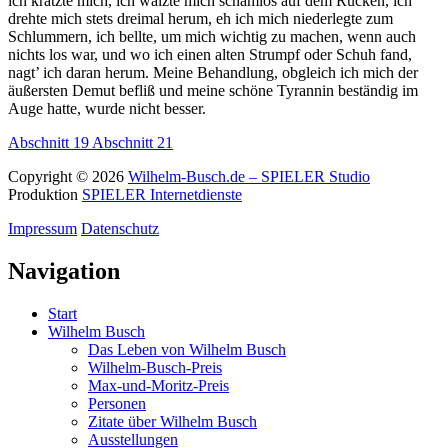
ich kratzte mich, ich wälzte mich schamlos auf dem Rücken, ich
drehte mich stets dreimal herum, eh ich mich niederlegte zum
Schlummern, ich bellte, um mich wichtig zu machen, wenn auch
nichts los war, und wo ich einen alten Strumpf oder Schuh fand,
nagt’ ich daran herum. Meine Behandlung, obgleich ich mich der
äußersten Demut befliß und meine schöne Tyrannin beständig im
Auge hatte, wurde nicht besser.
Abschnitt 19
Abschnitt 21
Copyright © 2026
Wilhelm-Busch.de – SPIELER Studio
Produktion
SPIELER Internetdienste
Impressum
Datenschutz
Navigation
Start
Wilhelm Busch
Das Leben von Wilhelm Busch
Wilhelm-Busch-Preis
Max-und-Moritz-Preis
Personen
Zitate über Wilhelm Busch
Ausstellungen