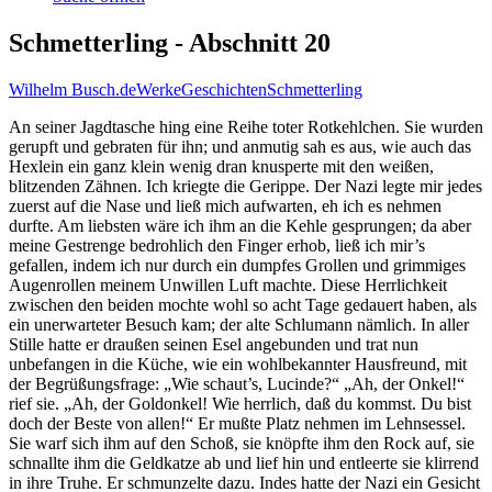
Schmetterling - Abschnitt 20
Wilhelm Busch.de
Werke
Geschichten
Schmetterling
An seiner Jagdtasche hing eine Reihe toter Rotkehlchen. Sie wurden
gerupft und gebraten für ihn; und anmutig sah es aus, wie auch das
Hexlein ein ganz klein wenig dran knusperte mit den weißen,
blitzenden Zähnen. Ich kriegte die Gerippe. Der Nazi legte mir jedes
zuerst auf die Nase und ließ mich aufwarten, eh ich es nehmen
durfte. Am liebsten wäre ich ihm an die Kehle gesprungen; da aber
meine Gestrenge bedrohlich den Finger erhob, ließ ich mir’s
gefallen, indem ich nur durch ein dumpfes Grollen und grimmiges
Augenrollen meinem Unwillen Luft machte. Diese Herrlichkeit
zwischen den beiden mochte wohl so acht Tage gedauert haben, als
ein unerwarteter Besuch kam; der alte Schlumann nämlich. In aller
Stille hatte er draußen seinen Esel angebunden und trat nun
unbefangen in die Küche, wie ein wohlbekannter Hausfreund, mit
der Begrüßungsfrage: „Wie schaut’s, Lucinde?“ „Ah, der Onkel!“
rief sie. „Ah, der Goldonkel! Wie herrlich, daß du kommst. Du bist
doch der Beste von allen!“ Er mußte Platz nehmen im Lehnsessel.
Sie warf sich ihm auf den Schoß, sie knöpfte ihm den Rock auf, sie
schnallte ihm die Geldkatze ab und lief hin und entleerte sie klirrend
in ihre Truhe. Er schmunzelte dazu. Indes hatte der Nazi ein Gesicht