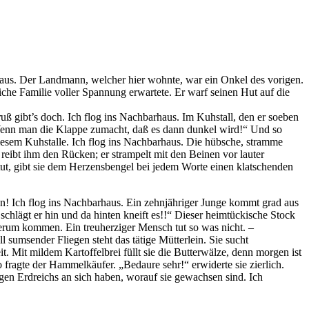
arhaus. Der Landmann, welcher hier wohnte, war ein Onkel des vorigen.
che Familie voller Spannung erwartete. Er warf seinen Hut auf die
ß gibt’s doch. Ich flog ins Nachbarhaus. Im Kuhstall, den er soeben
! Wenn man die Klappe zumacht, daß es dann dunkel wird!“ Und so
diesem Kuhstalle. Ich flog ins Nachbarhaus. Die hübsche, stramme
reibt ihm den Rücken; er strampelt mit den Beinen vor lauter
s tut, gibt sie dem Herzensbengel bei jedem Worte einen klatschenden
en! Ich flog ins Nachbarhaus. Ein zehnjähriger Junge kommt grad aus
schlägt er hin und da hinten kneift es!!“ Dieser heimtückische Stock
erum kommen. Ein treuherziger Mensch tut so was nicht. –
 sumsender Fliegen steht das tätige Mütterlein. Sie sucht
it. Mit mildem Kartoffelbrei füllt sie die Butterwälze, denn morgen ist
 fragte der Hammelkäufer. „Bedaure sehr!“ erwiderte sie zierlich.
igen Erdreichs an sich haben, worauf sie gewachsen sind. Ich