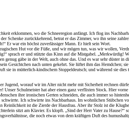
ärtlichkeit erklommen, wo die Schneeregion anfängt. Ich flog ins Nachb
er Schenke zurückkehrend, betrat er das Zimmer, wo ihn seine zahlrei
ch!“ Er war ein höchst zuverlässiger Mann. Er hielt sein Wort.
tragischen Hut vor die Füße, und wir mögen tun, was wir wollen, Verdru
rdig!“ sprach er und stützte das Kinn auf die Mistgabel. „Merkwürdig
gen genug gäbe in der Welt, auch ohne das. Und es war sehr düster in 
ein Gesichtchen nach unten gekehrt. Sie lüftet ihm das Hemdchen; sie 
 ruft sie in mütterlich-kindischem Stoppeldeutsch; und während sie die
er Jugend, worauf wir im Alter nicht mehr mit Sicherheit rechnen dürf
r! Unser Schulmeister hat aber einen ganz verflixten Stock. Hier vorne 
enschen ihre ironischen Gerten schneiden, die auch immer so hintenh
 schwirrte. Ich schwirrte ins Nachbarhaus. Im wohnlichen Stübchen voll
 Reinlichkeit ist die Zierde der Hausfrau. Aber ihr Stolz ist die Klughe
terlein sitzt am Klavier. Es klopft. „Sind der Herr Vater zu Hause?“ so
dungsverhältnisse, die noch etwas von dem kräftigen Duft des humushalt