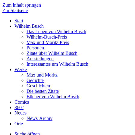
Zum Inhalt springen
Zur Startseite
Start
Wilhelm Busch
Das Leben von Wilhelm Busch
Wilhelm-Busch-Preis
Max-und-Moritz-Preis
Personen
Zitate über Wilhelm Busch
Ausstellungen
Interessantes um Wilhelm Busch
Werke
Max und Moritz
Gedichte
Geschichten
Die besten Zitate
Bücher von Wilhelm Busch
Comics
360°
Neues
News-Archiv
Orte
Suche öffnen