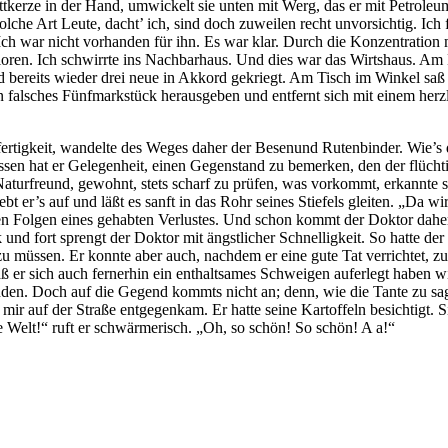
ttkerze in der Hand, umwickelt sie unten mit Werg, das er mit Petroleum 
 Solche Art Leute, dacht’ ich, sind doch zuweilen recht unvorsichtig. I
Ich war nicht vorhanden für ihn. Es war klar. Durch die Konzentration 
ren. Ich schwirrte ins Nachbarhaus. Und dies war das Wirtshaus. Am Ha
und bereits wieder drei neue in Akkord gekriegt. Am Tisch im Winkel 
f ein falsches Fünfmarkstück herausgeben und entfernt sich mit einem h
fertigkeit, wandelte des Weges daher der Besenund Rutenbinder. Wie’s d
essen hat er Gelegenheit, einen Gegenstand zu bemerken, den der flüchti
turfreund, gewohnt, stets scharf zu prüfen, was vorkommt, erkannte so
ebt er’s auf und läßt es sanft in das Rohr seines Stiefels gleiten. „D
en Folgen eines gehabten Verlustes. Und schon kommt der Doktor daherg
nd fort sprengt der Doktor mit ängstlicher Schnelligkeit. So hatte d
n zu müssen. Er konnte aber auch, nachdem er eine gute Tat verrichte
daß er sich auch fernerhin ein enthaltsames Schweigen auferlegt haben 
nden. Doch auf die Gegend kommts nicht an; denn, wie die Tante zu sage
ir auf der Straße entgegenkam. Er hatte seine Kartoffeln besichtigt. S
e Welt!“ ruft er schwärmerisch. „Oh, so schön! So schön! A a!“