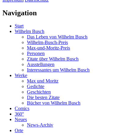
Navigation
Start
Wilhelm Busch
Das Leben von Wilhelm Busch
Wilhelm-Busch-Preis
Max-und-Moritz-Preis
Personen
Zitate über Wilhelm Busch
Ausstellungen
Interessantes um Wilhelm Busch
Werke
Max und Moritz
Gedichte
Geschichten
Die besten Zitate
Bücher von Wilhelm Busch
Comics
360°
Neues
News-Archiv
Orte