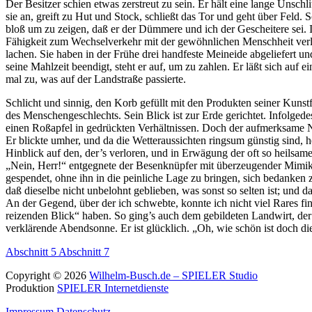
Der Besitzer schien etwas zerstreut zu sein. Er hält eine lange Unschli
sie an, greift zu Hut und Stock, schließt das Tor und geht über Feld.
bloß um zu zeigen, daß er der Dümmere und ich der Gescheitere sei. 
Fähigkeit zum Wechselverkehr mit der gewöhnlichen Menschheit verlo
lachen. Sie haben in der Frühe drei handfeste Meineide abgeliefert 
seine Mahlzeit beendigt, steht er auf, um zu zahlen. Er läßt sich au
mal zu, was auf der Landstraße passierte.
Schlicht und sinnig, den Korb gefüllt mit den Produkten seiner Kunst
des Menschengeschlechts. Sein Blick ist zur Erde gerichtet. Infolged
einen Roßapfel in gedrückten Verhältnissen. Doch der aufmerksame Na
Er blickte umher, und da die Wetteraussichten ringsum günstig sind, h
Hinblick auf den, der’s verloren, und in Erwägung der oft so heilsam
„Nein, Herr!“ entgegnete der Besenknüpfer mit überzeugender Mimik u
gespendet, ohne ihn in die peinliche Lage zu bringen, sich bedanke
daß dieselbe nicht unbelohnt geblieben, was sonst so selten ist; und 
An der Gegend, über der ich schwebte, konnte ich nicht viel Rares fi
reizenden Blick“ haben. So ging’s auch dem gebildeten Landwirt, der m
verklärende Abendsonne. Er ist glücklich. „Oh, wie schön ist doch di
Abschnitt 5
Abschnitt 7
Copyright © 2026
Wilhelm-Busch.de – SPIELER Studio
Produktion
SPIELER Internetdienste
Impressum
Datenschutz