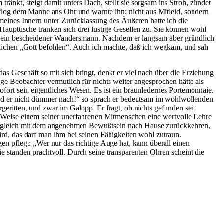
tränkt, steigt damit unters Dach, stellt sie sorgsam ins Stroh, zündet
ch flog dem Manne ans Ohr und warnte ihn; nicht aus Mitleid, sondern
meines Innern unter Zurücklassung des Äußeren hatte ich die
upttische tranken sich drei lustige Gesellen zu. Sie können wohl
saß ein bescheidener Wandersmann. Nachdem er langsam aber gründlich
erzlichen „Gott befohlen“. Auch ich machte, daß ich wegkam, und sah
as Geschäft so mit sich bringt, denkt er viel nach über die Erziehung
ge Beobachter vermutlich für nichts weiter angesprochen hätte als
fort sein eigentliches Wesen. Es ist ein braunledernes Portemonnaie.
a wird er nicht dümmer nach!“ so sprach er bedeutsam im wohlwollenden
eritten, und zwar im Galopp. Er fragt, ob nichts gefunden sei.
er Weise einem seiner unerfahrenen Mitmenschen eine wertvolle Lehre
t, zugleich mit dem angenehmen Bewußtsein nach Hause zurückkehren,
wird, das darf man ihm bei seinen Fähigkeiten wohl zutraun.
n pflegt: „Wer nur das richtige Auge hat, kann überall einen
ie standen prachtvoll. Durch seine transparenten Ohren scheint die