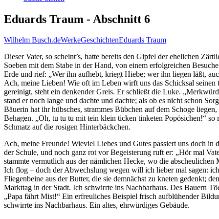
Eduards Traum - Abschnitt 6
Wilhelm Busch.de
Werke
Geschichten
Eduards Traum
Dieser Vater, so scheint’s, hatte bereits den Gipfel der ehelichen Z
Soeben mit dem Stabe in der Hand, von einem erfolgreichen Besuche d
Erde und rief: „Wer ihn aufhebt, kriegt Hiebe; wer ihn liegen läßt, au
Ach, meine Lieben! Wie oft im Leben wirft uns das Schicksal seinen 
gereinigt, steht ein denkender Greis. Er schließt die Luke. „Merkwü
stand er noch lange und dachte und dachte; als ob es nicht schon Sor
Bäuerin hat ihr hübsches, strammes Bübchen auf dem Schoge liegen, s
Behagen. „Oh, tu tu tu mit tein klein ticken tinketen Popösichen!“ so
Schmatz auf die rosigen Hinterbäckchen.
Ach, meine Freunde! Wieviel Liebes und Gutes passiert uns doch in d
der Schule, und noch ganz rot vor Begeisterung ruft er: „Hör mal Vate
stammte vermutlich aus der nämlichen Hecke, wo die abscheulichen M
Ich flog – doch der Abwechslung wegen will ich lieber mal sagen: ich
Fliegenbeine aus der Butter, die sie demnächst zu kneten gedenkt; denn
Markttag in der Stadt. Ich schwirrte ins Nachbarhaus. Des Bauern Töch
„Papa fährt Mist!“ Ein erfreuliches Beispiel frisch aufblühender Bil
schwirrte ins Nachbarhaus. Ein altes, ehrwürdiges Gebäude.