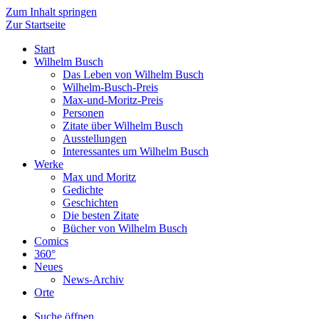
Zum Inhalt springen
Zur Startseite
Start
Wilhelm Busch
Das Leben von Wilhelm Busch
Wilhelm-Busch-Preis
Max-und-Moritz-Preis
Personen
Zitate über Wilhelm Busch
Ausstellungen
Interessantes um Wilhelm Busch
Werke
Max und Moritz
Gedichte
Geschichten
Die besten Zitate
Bücher von Wilhelm Busch
Comics
360°
Neues
News-Archiv
Orte
Suche öffnen