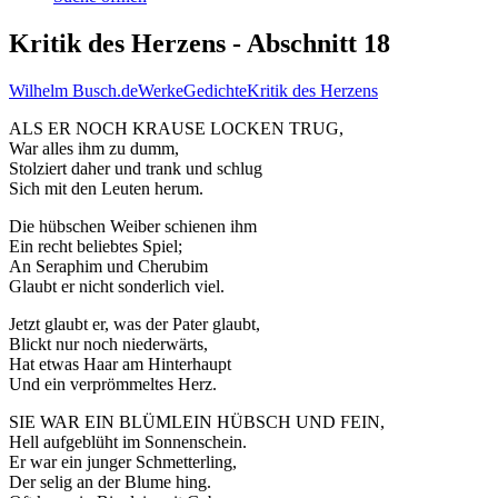
Kritik des Herzens - Abschnitt 18
Wilhelm Busch.de
Werke
Gedichte
Kritik des Herzens
ALS ER NOCH KRAUSE LOCKEN TRUG,
War alles ihm zu dumm,
Stolziert daher und trank und schlug
Sich mit den Leuten herum.
Die hübschen Weiber schienen ihm
Ein recht beliebtes Spiel;
An Seraphim und Cherubim
Glaubt er nicht sonderlich viel.
Jetzt glaubt er, was der Pater glaubt,
Blickt nur noch niederwärts,
Hat etwas Haar am Hinterhaupt
Und ein verprömmeltes Herz.
SIE WAR EIN BLÜMLEIN HÜBSCH UND FEIN,
Hell aufgeblüht im Sonnenschein.
Er war ein junger Schmetterling,
Der selig an der Blume hing.