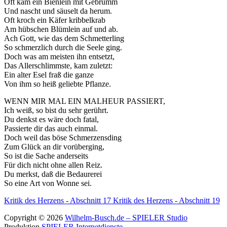
Oft kam ein Bienlein mit Gebrumm
Und nascht und säuselt da herum.
Oft kroch ein Käfer kribbelkrab
Am hübschen Blümlein auf und ab.
Ach Gott, wie das dem Schmetterling
So schmerzlich durch die Seele ging.
Doch was am meisten ihn entsetzt,
Das Allerschlimmste, kam zuletzt:
Ein alter Esel fraß die ganze
Von ihm so heiß geliebte Pflanze.
WENN MIR MAL EIN MALHEUR PASSIERT,
Ich weiß, so bist du sehr gerührt.
Du denkst es wäre doch fatal,
Passierte dir das auch einmal.
Doch weil das böse Schmerzensding
Zum Glück an dir vorüberging,
So ist die Sache anderseits
Für dich nicht ohne allen Reiz.
Du merkst, daß die Bedaurerei
So eine Art von Wonne sei.
Kritik des Herzens - Abschnitt 17
Kritik des Herzens - Abschnitt 19
Copyright © 2026
Wilhelm-Busch.de – SPIELER Studio
Produktion
SPIELER Internetdienste