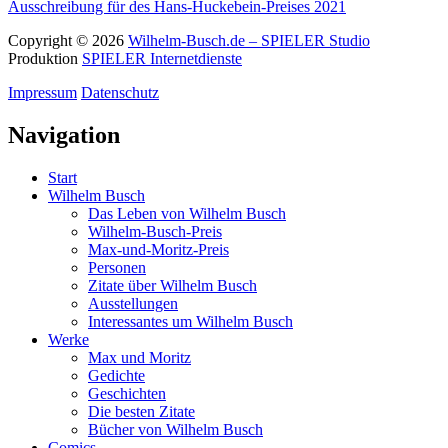
Ausschreibung für des Hans-Huckebein-Preises 2021
Copyright © 2026
Wilhelm-Busch.de – SPIELER Studio
Produktion
SPIELER Internetdienste
Impressum
Datenschutz
Navigation
Start
Wilhelm Busch
Das Leben von Wilhelm Busch
Wilhelm-Busch-Preis
Max-und-Moritz-Preis
Personen
Zitate über Wilhelm Busch
Ausstellungen
Interessantes um Wilhelm Busch
Werke
Max und Moritz
Gedichte
Geschichten
Die besten Zitate
Bücher von Wilhelm Busch
Comics