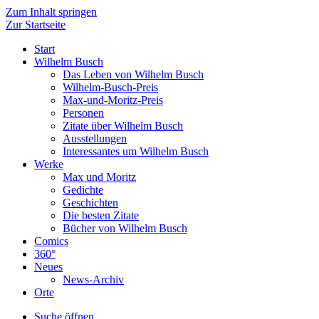
Zum Inhalt springen
Zur Startseite
Start
Wilhelm Busch
Das Leben von Wilhelm Busch
Wilhelm-Busch-Preis
Max-und-Moritz-Preis
Personen
Zitate über Wilhelm Busch
Ausstellungen
Interessantes um Wilhelm Busch
Werke
Max und Moritz
Gedichte
Geschichten
Die besten Zitate
Bücher von Wilhelm Busch
Comics
360°
Neues
News-Archiv
Orte
Suche öffnen