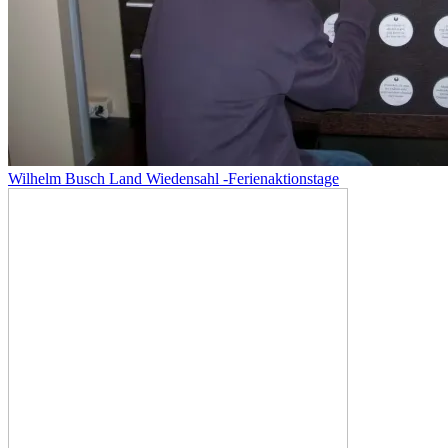
Wilhelm Busch Land Wiedensahl -Ferienaktionstage