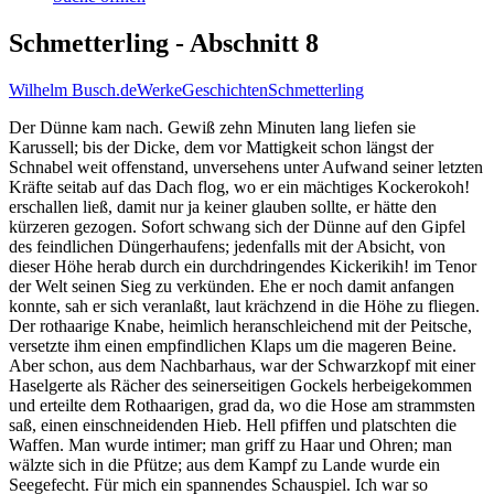
Schmetterling - Abschnitt 8
Wilhelm Busch.de
Werke
Geschichten
Schmetterling
Der Dünne kam nach. Gewiß zehn Minuten lang liefen sie
Karussell; bis der Dicke, dem vor Mattigkeit schon längst der
Schnabel weit offenstand, unversehens unter Aufwand seiner letzten
Kräfte seitab auf das Dach flog, wo er ein mächtiges Kockerokoh!
erschallen ließ, damit nur ja keiner glauben sollte, er hätte den
kürzeren gezogen. Sofort schwang sich der Dünne auf den Gipfel
des feindlichen Düngerhaufens; jedenfalls mit der Absicht, von
dieser Höhe herab durch ein durchdringendes Kickerikih! im Tenor
der Welt seinen Sieg zu verkünden. Ehe er noch damit anfangen
konnte, sah er sich veranlaßt, laut krächzend in die Höhe zu fliegen.
Der rothaarige Knabe, heimlich heranschleichend mit der Peitsche,
versetzte ihm einen empfindlichen Klaps um die mageren Beine.
Aber schon, aus dem Nachbarhaus, war der Schwarzkopf mit einer
Haselgerte als Rächer des seinerseitigen Gockels herbeigekommen
und erteilte dem Rothaarigen, grad da, wo die Hose am strammsten
saß, einen einschneidenden Hieb. Hell pfiffen und platschten die
Waffen. Man wurde intimer; man griff zu Haar und Ohren; man
wälzte sich in die Pfütze; aus dem Kampf zu Lande wurde ein
Seegefecht. Für mich ein spannendes Schauspiel. Ich war so