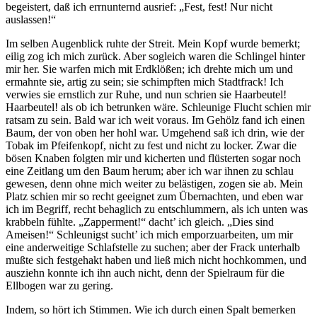
begeistert, daß ich errnunternd ausrief: „Fest, fest! Nur nicht
auslassen!“
Im selben Augenblick ruhte der Streit. Mein Kopf wurde bemerkt;
eilig zog ich mich zurück. Aber sogleich waren die Schlingel hinter
mir her. Sie warfen mich mit Erdklößen; ich drehte mich um und
ermahnte sie, artig zu sein; sie schimpften mich Stadtfrack! Ich
verwies sie ernstlich zur Ruhe, und nun schrien sie Haarbeutel!
Haarbeutel! als ob ich betrunken wäre. Schleunige Flucht schien mir
ratsam zu sein. Bald war ich weit voraus. Im Gehölz fand ich einen
Baum, der von oben her hohl war. Umgehend saß ich drin, wie der
Tobak im Pfeifenkopf, nicht zu fest und nicht zu locker. Zwar die
bösen Knaben folgten mir und kicherten und flüsterten sogar noch
eine Zeitlang um den Baum herum; aber ich war ihnen zu schlau
gewesen, denn ohne mich weiter zu belästigen, zogen sie ab. Mein
Platz schien mir so recht geeignet zum Übernachten, und eben war
ich im Begriff, recht behaglich zu entschlummern, als ich unten was
krabbeln fühlte. „Zapperment!“ dacht’ ich gleich. „Dies sind
Ameisen!“ Schleunigst sucht’ ich mich emporzuarbeiten, um mir
eine anderweitige Schlafstelle zu suchen; aber der Frack unterhalb
mußte sich festgehakt haben und ließ mich nicht hochkommen, und
ausziehn konnte ich ihn auch nicht, denn der Spielraum für die
Ellbogen war zu gering.
Indem, so hört ich Stimmen. Wie ich durch einen Spalt bemerken