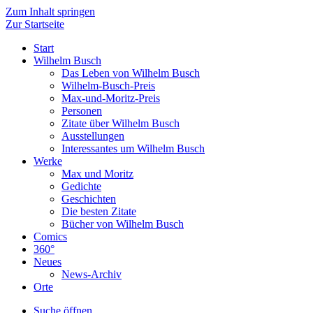
Zum Inhalt springen
Zur Startseite
Start
Wilhelm Busch
Das Leben von Wilhelm Busch
Wilhelm-Busch-Preis
Max-und-Moritz-Preis
Personen
Zitate über Wilhelm Busch
Ausstellungen
Interessantes um Wilhelm Busch
Werke
Max und Moritz
Gedichte
Geschichten
Die besten Zitate
Bücher von Wilhelm Busch
Comics
360°
Neues
News-Archiv
Orte
Suche öffnen