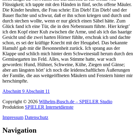
Flüssigkeit; ich tappte mit den Händen in fünf, sechs offene Mäuler.
Die Kinder heulten, die Frau schrie: Ein Dieb! Ein Dieb! und der
Bauer fluchte und schwur, daß er ihn schon kriegen und durch und
durch stechen wollte, wenn er nur gleich einen Säbel hätte. Zum
Glück fand ich eine Tür, die in den Nebenraum führte. Hier kriegt’
ich den Kopf einer Kuh zwischen die Arme, und als ich das haarige
Gesicht und die zwei harten Hörner fühlte, erschrak ich und dachte
schon, es sei der kräftige Knecht mit der Heugabel. Das bekannte
Hamuh! gab mir die Besonnenheit zurück. Ich sprang aus der
Klappe und schlich mich hinter dem Schweinestall herum durch den
Gemüsegarten ins Feld. Alles, was Stimme hatte, war wach
geworden: Hund, Hühner, Schweine, Kühe, Ziegen und Gänse;
aber am längsten hört’ ich noch die leidenschaftlichen Äußerungen
der Familie, die aus weitgeöffneten Mäulern und Fenstern hinter mir
herschimpfte.
Abschnitt 9
Abschnitt 11
Copyright © 2026
Wilhelm-Busch.de – SPIELER Studio
Produktion
SPIELER Internetdienste
Impressum
Datenschutz
Navigation