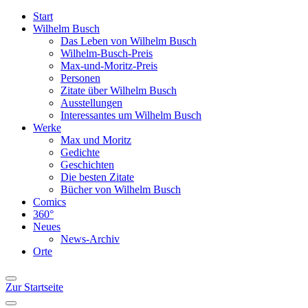
Start
Wilhelm Busch
Das Leben von Wilhelm Busch
Wilhelm-Busch-Preis
Max-und-Moritz-Preis
Personen
Zitate über Wilhelm Busch
Ausstellungen
Interessantes um Wilhelm Busch
Werke
Max und Moritz
Gedichte
Geschichten
Die besten Zitate
Bücher von Wilhelm Busch
Comics
360°
Neues
News-Archiv
Orte
Zur Startseite