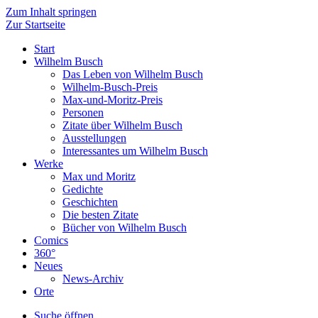
Zum Inhalt springen
Zur Startseite
Start
Wilhelm Busch
Das Leben von Wilhelm Busch
Wilhelm-Busch-Preis
Max-und-Moritz-Preis
Personen
Zitate über Wilhelm Busch
Ausstellungen
Interessantes um Wilhelm Busch
Werke
Max und Moritz
Gedichte
Geschichten
Die besten Zitate
Bücher von Wilhelm Busch
Comics
360°
Neues
News-Archiv
Orte
Suche öffnen