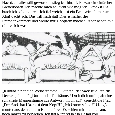
Nacht, als alles still geworden, stieg ich hinauf. Es war ein einfacher
Bretterboden. Ich machte mich so leicht wie möglich. Kracks! Da
brach ich schon durch. Ich fiel weich, auf ein Bett, wie ich merkte.
Aha! dacht’ ich. Das trifft sich gut! Dies ist sicher die
Fremdenkammer! und wollte mir’s bequem machen. Aber neben mir
rührte sich was.
„Kunrad!“ rief eine Weiberstimme. „Kunrad, der Sack ist durch die
Decke gefallen.“ „Dummheit! Du träumst! Dreh dich um!“ gab eine
schläfrige Männerstimme zur Antwort. „Kunrad!“ kreischt die Frau.
„Der Sack hat Haar auf dem Kopf!!“ „Ich komm schon!“ klang’s
munter aus dem andern Bett herüber. Es schien mir nicht ratsam,
noch länger zu verweilen. Ich trat klirrend in ein Gefäß voll