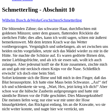
Schmetterling - Abschnitt 10
Wilhelm Busch.de
Werke
Geschichten
Schmetterling
Die blitzenden Zähne; das schwarze Haar, durchflochten mit
goldenen Münzen; unter dem grauen, flatternden Röcklein die
zierlichen Füße; dies alles, kann ich wohl sagen, schien mir äußerst
bemerkenswert. Mit dem letzten Krach war das Wetter
vorübergezogen. Vergnüglich und unbefangen, als sei zwischen uns
beiden nichts vorgefallen, setzte sich das Mädel wieder zu mir in die
Hütte. Sie machte die Schürze auf. Es waren gedörrte Birnen drin,
meine Lieblingsfrüchte, und als ich sie essen sah, wollt ich auch
zulangen. Aber jedesmal kniff sie die Knie zusammen, zischte mich
an und gab mir neckisch einen Knips vor die Nase. Schließlich
erwischt’ ich doch eine beim Stiel.
Sofort krümmte sich die Birne und biß mich in den Finger, daß das
Blut herausspritzte. Ich hatte eine Maus beim Schwanze. „Au!“ rief
ich und schlenkerte sie weg. „Wart, Hex, jetzt krieg ich dich!“ Aber
schon war die hübsche Zauberin aufgesprungen und hatte mir
sämtliche Birnen vor die Füße geschüttet. Dies Mäusegekrabbel!
Die meisten liefen weg; nur eine war mir unter der Hose
hinaufgeklettert, das Rückgrat entlang, bis an die Krawatte, wo sie
nicht weiter konnte, und nagte hier wie verrückt, um