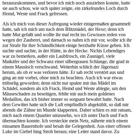
herauszukommen, und bevor ich mich noch ausziehen konnte, hatte
sie auch schon, wie sich später zeigte, ein zirkelrundes Loch durch
Hemd, Weste und Frack gefressen.
Als ich mich von dieser Aufregung wieder einigermaßen gesammelt
hatte, sah ich mich um nach dem Blitzmädel, der Hexe; denn ich
hatte Mut gefaßt und wollte ihr mal recht ins Gewissen reden von
wegen der Zauberei, und darnach so nahm ich mir vor, wollte ich ihr
zur Strafe für ihre Schändlichkeit einige herzhafte Küsse geben. Ich
suchte und suchte, in der Hütte, in der Hecke. Nichts Lebendiges
war zu bemerken, außer ein Laubfrosch, ein Zaunigel, viele
Maikäfer und der Schwanz einer silbergrauen Schlange, die grad in
einem Mausloch verschwand. Weiterhin schlich der Jägernazi
herum, als ob er was verloren hätte. Er sah recht verstört aus und
ging an mir vorbei, ohne mich zu beachten. Auch ich war etwas
trübselig geworden; denn nicht nur spukte mir das Mädel im
Schädel, sondern als ich Frack, Hemd und Weste ablegte, um den
Mäuseschaden zu beseitigen, fehlte mir auch mein goldenes
Medaillon, das ich bisher immer so sorgsam bewahrt hatte. Nach
dem Gewitter hatte sich die Luft empfindlich abgekühlt, so daß mir
abends die Zähne im Munde klapperten. Daher schien es mir ratsam,
mich nach einem Quartier umzusehn, wo ich unter Dach und Fach
übernachten konnte. Ich versteckte mein Netz, näherte mich einem
einsamen Bauernhofe und besah die Gelegenheit. Aus einer offenen
Luke im Giebel hing Stroh heraus; eine Leiter stand davor. Zu