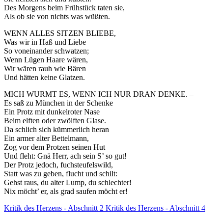
Des Morgens beim Frühstück taten sie,
Als ob sie von nichts was wüßten.
WENN ALLES SITZEN BLIEBE,
Was wir in Haß und Liebe
So voneinander schwatzen;
Wenn Lügen Haare wären,
Wir wären rauh wie Bären
Und hätten keine Glatzen.
MICH WURMT ES, WENN ICH NUR DRAN DENKE. –
Es saß zu München in der Schenke
Ein Protz mit dunkelroter Nase
Beim elften oder zwölften Glase.
Da schlich sich kümmerlich heran
Ein armer alter Bettelmann,
Zog vor dem Protzen seinen Hut
Und fleht: Gnä Herr, ach sein S’ so gut!
Der Protz jedoch, fuchsteufelswild,
Statt was zu geben, flucht und schilt:
Gehst raus, du alter Lump, du schlechter!
Nix möcht’ er, als grad saufen möcht er!
Kritik des Herzens - Abschnitt 2
Kritik des Herzens - Abschnitt 4