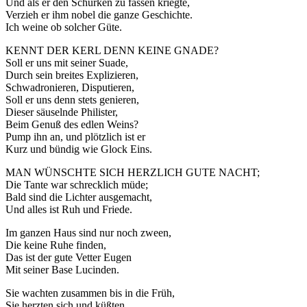
Und als er den Schurken zu fassen kriegte,
Verzieh er ihm nobel die ganze Geschichte.
Ich weine ob solcher Güte.
KENNT DER KERL DENN KEINE GNADE?
Soll er uns mit seiner Suade,
Durch sein breites Explizieren,
Schwadronieren, Disputieren,
Soll er uns denn stets genieren,
Dieser säuselnde Philister,
Beim Genuß des edlen Weins?
Pump ihn an, und plötzlich ist er
Kurz und bündig wie Glock Eins.
MAN WÜNSCHTE SICH HERZLICH GUTE NACHT;
Die Tante war schrecklich müde;
Bald sind die Lichter ausgemacht,
Und alles ist Ruh und Friede.
Im ganzen Haus sind nur noch zween,
Die keine Ruhe finden,
Das ist der gute Vetter Eugen
Mit seiner Base Lucinden.
Sie wachten zusammen bis in die Früh,
Sie herzten sich und küßten.