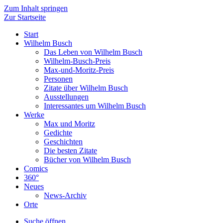
Zum Inhalt springen
Zur Startseite
Start
Wilhelm Busch
Das Leben von Wilhelm Busch
Wilhelm-Busch-Preis
Max-und-Moritz-Preis
Personen
Zitate über Wilhelm Busch
Ausstellungen
Interessantes um Wilhelm Busch
Werke
Max und Moritz
Gedichte
Geschichten
Die besten Zitate
Bücher von Wilhelm Busch
Comics
360°
Neues
News-Archiv
Orte
Suche öffnen