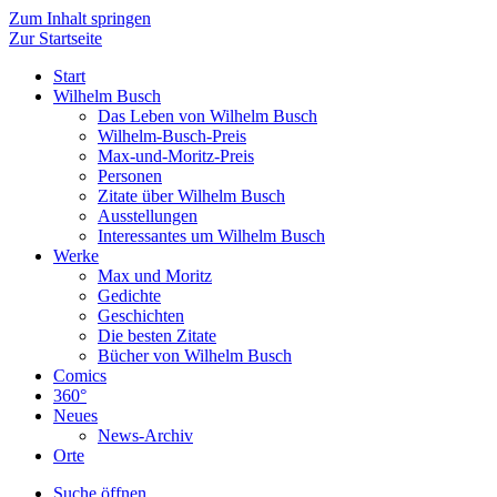
Zum Inhalt springen
Zur Startseite
Start
Wilhelm Busch
Das Leben von Wilhelm Busch
Wilhelm-Busch-Preis
Max-und-Moritz-Preis
Personen
Zitate über Wilhelm Busch
Ausstellungen
Interessantes um Wilhelm Busch
Werke
Max und Moritz
Gedichte
Geschichten
Die besten Zitate
Bücher von Wilhelm Busch
Comics
360°
Neues
News-Archiv
Orte
Suche öffnen