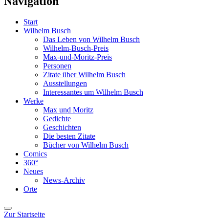
Navigation
Start
Wilhelm Busch
Das Leben von Wilhelm Busch
Wilhelm-Busch-Preis
Max-und-Moritz-Preis
Personen
Zitate über Wilhelm Busch
Ausstellungen
Interessantes um Wilhelm Busch
Werke
Max und Moritz
Gedichte
Geschichten
Die besten Zitate
Bücher von Wilhelm Busch
Comics
360°
Neues
News-Archiv
Orte
Zur Startseite