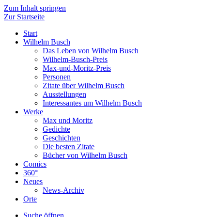
Zum Inhalt springen
Zur Startseite
Start
Wilhelm Busch
Das Leben von Wilhelm Busch
Wilhelm-Busch-Preis
Max-und-Moritz-Preis
Personen
Zitate über Wilhelm Busch
Ausstellungen
Interessantes um Wilhelm Busch
Werke
Max und Moritz
Gedichte
Geschichten
Die besten Zitate
Bücher von Wilhelm Busch
Comics
360°
Neues
News-Archiv
Orte
Suche öffnen