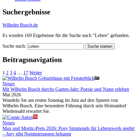
Suchergebnisse
Wilhelm Busch.de
Es wurden
169
Ergebnisse für die Suche nach
"Leben"
gefunden.
Suche nach:
Suche starten
Beitragsnavigation
1
2
3
4
…
17
Weiter
Neues
Mit Wilhelm Busch durchs Garten-Jahr: Poesie und Natur erleben
Mai 2026
Wandeln Sie am ersten Sonntag im Juni auf den Spuren von
Wilhelm Busch. Eine besondere Führung durch sein Heimatdorf
Wiedensahl erwartet Sie.
Neues
Max und Moritz-Preis 2026: Posy Simmonds für Lebenswerk geehrt
– Jury gibt Nominierungen bekannt